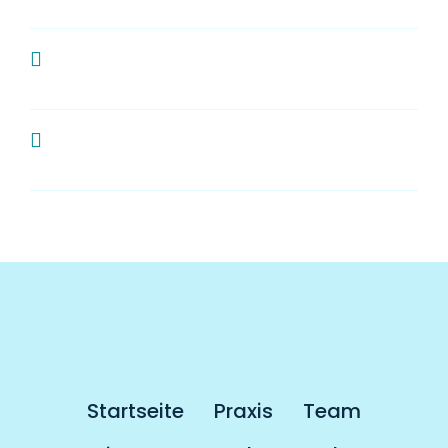
Wie oft sollte man zur Kontrolle
zum Zahnarzt?
Muss man als Kassenpatient länger
warten
Startseite
Praxis
Team