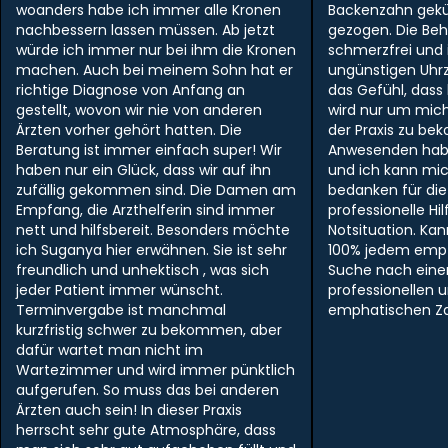
woanders habe ich immer alle Kronen
Backenzahn gek
nachbessern lassen müssen. Ab jetzt
gezogen. Die Be
würde ich immer nur bei ihm die Kronen
schmerzfrei und i
machen. Auch bei meinem Sohn hat er
ungünstigen Uhr
richtige Diagnose von Anfang an
das Gefühl, dass
gestellt, wovon wir nie von anderen
wird nur um mich
Ärzten vorher gehört hatten. Die
der Praxis zu be
Beratung ist immer einfach super! Wir
Anwesenden hab
haben nur ein Glück, dass wir auf ihn
und ich kann mi
zufällig gekommen sind. Die Damen am
bedanken für die
Empfang, die Arzthelferin sind immer
professionelle Hil
nett und hilfsbereit. Besonders möchte
Notsituation. Ka
ich Suganya hier erwähnen. Sie ist sehr
100% jedem empf
freundlich und unhektisch , was sich
Suche nach ein
jeder Patient immer wünscht.
professionellen 
Terminvergabe ist manchmal
emphatischen Zah
kurzfristig schwer zu bekommen, aber
dafür wartet man nicht im
Wartezimmer und wird immer pünktlich
aufgerufen. So muss das bei anderen
Ärzten auch sein! In dieser Praxis
herrscht sehr gute Atmosphäre, dass