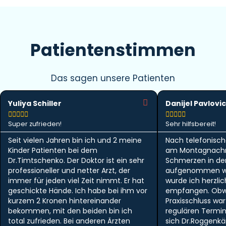
Patientenstimmen
Das sagen unsere Patienten
Yuliya Schiller
Danijel Pavlovic










Super zufrieden!
Sehr hilfsbereit!
Seit vielen Jahren bin ich und 2 meine
Nach telefonisch
Kinder Patienten bei dem
am Montagnachm
Dr.Timtschenko. Der Doktor ist ein sehr
Schmerzen in der 
professioneller und netter Arzt, der
aufgenommen w
immer für jeden viel Zeit nimmt. Er hat
wurde ich herzlic
geschickte Hände. Ich habe bei ihm vor
empfangen. Obwo
kurzem 2 Kronen hintereinander
Praxisschluss wa
bekommen, mit den beiden bin ich
regulären Termi
total zufrieden. Bei anderen Ärzten
sich Dr.Roggen