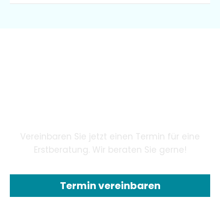
Wir garantieren unseren
Patienten eine innovative
Zahnheilkunde mithilfe
modernster Technologie.
Vereinbaren Sie jetzt einen Termin für eine
Erstberatung. Wir beraten Sie gerne!
Termin vereinbaren