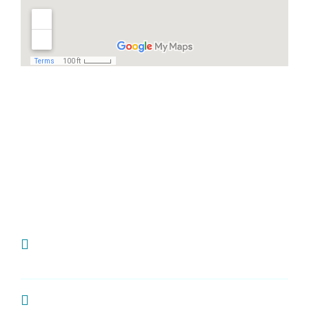
Häufige Fragen
Ich habe Zahnschmerzen, was kann ich
tun?
Wie oft sollte man zur Kontrolle zum