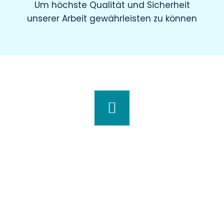
Um höchste Qualität und Sicherheit
unserer Arbeit gewährleisten zu können
Wir haben für Sie geöffnet
Montag
8.00 – 19.00 Uhr
Dienstag
8.00 – 20.00 Uhr
Mittwoch
7.30 – 18.00 Uhr
Donnerstag
7.00 – 20.00 Uhr