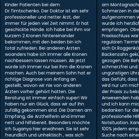
Kinder Patienten bei dem
am Montagnachm
Dr.Timtschenko. Der Doktor ist ein sehr
Schmerzen in der 
professioneller und netter Arzt, der
aufgenommen w
immer für jeden viel Zeit nimmt. Er hat
wurde ich herzlic
geschickte Hände. Ich habe bei ihm vor
empfangen. Obwo
kurzem 2 Kronen hintereinander
Praxisschluss wa
bekommen, mit den beiden bin ich
regulären Termi
total zufrieden. Bei anderen Ärzten
sich Dr.Roggen
woanders habe ich immer alle Kronen
Backenzahn gek
nachbessern lassen müssen. Ab jetzt
gezogen. Die Be
würde ich immer nur bei ihm die Kronen
schmerzfrei und i
machen. Auch bei meinem Sohn hat er
ungünstigen Uhr
richtige Diagnose von Anfang an
das Gefühl, dass
gestellt, wovon wir nie von anderen
wird nur um mich
Ärzten vorher gehört hatten. Die
der Praxis zu be
Beratung ist immer einfach super! Wir
Anwesenden hab
haben nur ein Glück, dass wir auf ihn
und ich kann mi
zufällig gekommen sind. Die Damen am
bedanken für die
Empfang, die Arzthelferin sind immer
professionelle Hil
nett und hilfsbereit. Besonders möchte
Notsituation. Ka
ich Suganya hier erwähnen. Sie ist sehr
100% jedem empf
freundlich und unhektisch , was sich
Suche nach ein