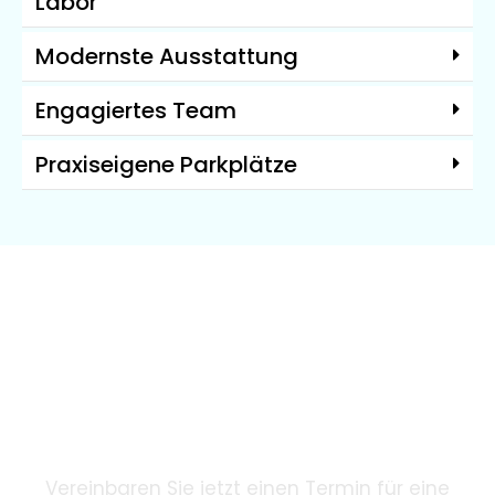
Labor
Modernste Ausstattung
Engagiertes Team
Praxiseigene Parkplätze
Wir garantieren unseren
Patienten eine innovative
Zahnheilkunde mithilfe
modernster Technologie.
Vereinbaren Sie jetzt einen Termin für eine