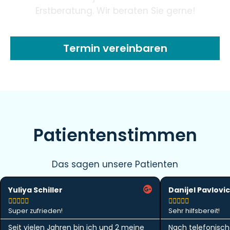
Erstberatung. Wir beraten Sie gerne!
Termin vereinbaren
Patientenstimmen
Das sagen unsere Patienten
Yuliya Schiller
Danijel Pavlovic










Super zufrieden!
Sehr hilfsbereit!
Seit vielen Jahren bin ich und 2 meine
Nach telefonisch