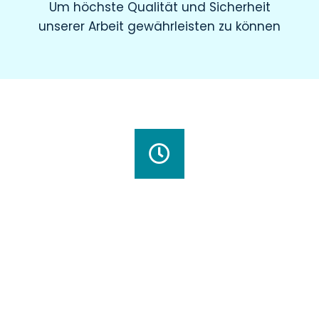
Um höchste Qualität und Sicherheit
unserer Arbeit gewährleisten zu können
Wir haben für Sie geöffnet
Montag
8.00 – 19.00 Uhr
Dienstag
8.00 – 20.00 Uhr
Mittwoch
7.30 – 18.00 Uhr
Donnerstag
7.00 – 20.00 Uhr