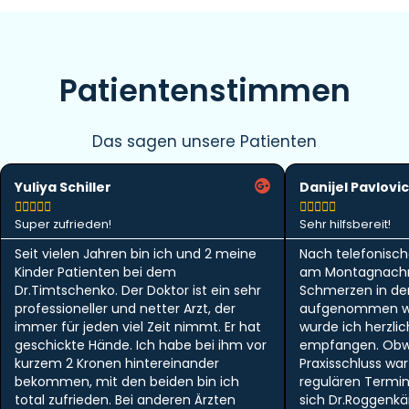
Patientenstimmen
Das sagen unsere Patienten
Yuliya Schiller
Danijel Pavlovic










Super zufrieden!
Sehr hilfsbereit!
Seit vielen Jahren bin ich und 2 meine
Nach telefonisch
Kinder Patienten bei dem
am Montagnachm
Dr.Timtschenko. Der Doktor ist ein sehr
Schmerzen in der 
professioneller und netter Arzt, der
aufgenommen w
immer für jeden viel Zeit nimmt. Er hat
wurde ich herzlic
geschickte Hände. Ich habe bei ihm vor
empfangen. Obwo
kurzem 2 Kronen hintereinander
Praxisschluss wa
bekommen, mit den beiden bin ich
regulären Termi
total zufrieden. Bei anderen Ärzten
sich Dr.Roggen