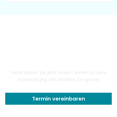
Wir garantieren unseren
Patienten eine innovative
Zahnheilkunde mithilfe
modernster Technologie.
Vereinbaren Sie jetzt einen Termin für eine
Erstberatung. Wir beraten Sie gerne!
Termin vereinbaren