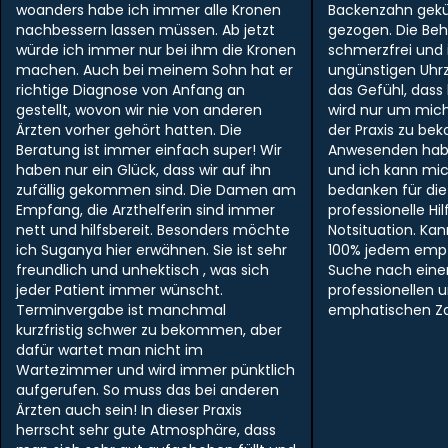
woanders habe ich immer alle Kronen
Backenzahn gek
nachbessern lassen müssen. Ab jetzt
gezogen. Die Be
würde ich immer nur bei ihm die Kronen
schmerzfrei und i
machen. Auch bei meinem Sohn hat er
ungünstigen Uhr
richtige Diagnose von Anfang an
das Gefühl, dass
gestellt, wovon wir nie von anderen
wird nur um mich
Ärzten vorher gehört hatten. Die
der Praxis zu be
Beratung ist immer einfach super! Wir
Anwesenden hab
haben nur ein Glück, dass wir auf ihn
und ich kann mi
zufällig gekommen sind. Die Damen am
bedanken für die
Empfang, die Arzthelferin sind immer
professionelle Hil
nett und hilfsbereit. Besonders möchte
Notsituation. Ka
ich Suganya hier erwähnen. Sie ist sehr
100% jedem empf
freundlich und unhektisch , was sich
Suche nach ein
jeder Patient immer wünscht.
professionellen 
Terminvergabe ist manchmal
emphatischen Zah
kurzfristig schwer zu bekommen, aber
dafür wartet man nicht im
Wartezimmer und wird immer pünktlich
aufgerufen. So muss das bei anderen
Ärzten auch sein! In dieser Praxis
herrscht sehr gute Atmosphäre, dass