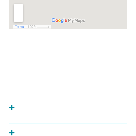
Häufige Fragen
Ich habe Zahnschmerzen, was kann ich
tun?
Wie oft sollte man zur Kontrolle zum