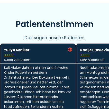
Patientenstimmen
Das sagen unsere Patienten
Yuliya Schiller
Danijel Pavlovic










Super zufrieden!
Sehr hilfsbereit!
Seit vielen Jahren bin ich und 2 meine
Nach telefonisch
Kinder Patienten bei dem
am Montagnachm
Dr.Timtschenko. Der Doktor ist ein sehr
Schmerzen in der 
professioneller und netter Arzt, der
aufgenommen w
immer für jeden viel Zeit nimmt. Er hat
wurde ich herzlic
geschickte Hände. Ich habe bei ihm vor
empfangen. Obwo
kurzem 2 Kronen hintereinander
Praxisschluss wa
bekommen, mit den beiden bin ich
regulären Termi
total zufrieden. Bei anderen Ärzten
sich Dr.Roggen