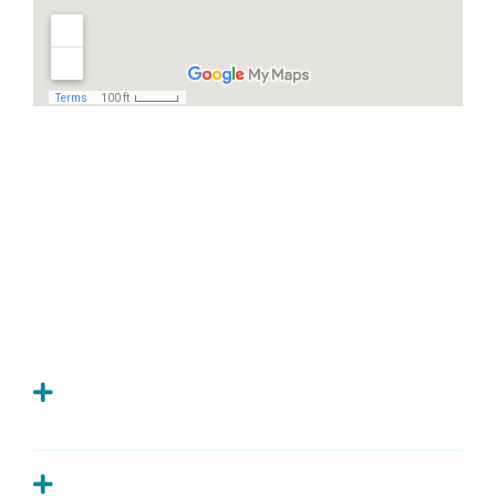
Häufige Fragen
Ich habe Zahnschmerzen, was kann ich
tun?
Wie oft sollte man zur Kontrolle zum