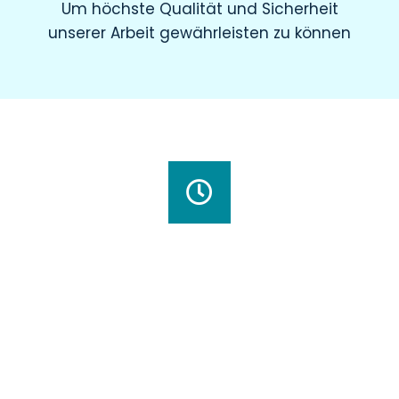
Um höchste Qualität und Sicherheit
unserer Arbeit gewährleisten zu können
Wir haben für Sie geöffnet
Montag
8.00 – 19.00 Uhr
Dienstag
8.00 – 20.00 Uhr
Mittwoch
7.30 – 18.00 Uhr
Donnerstag
7.00 – 20.00 Uhr