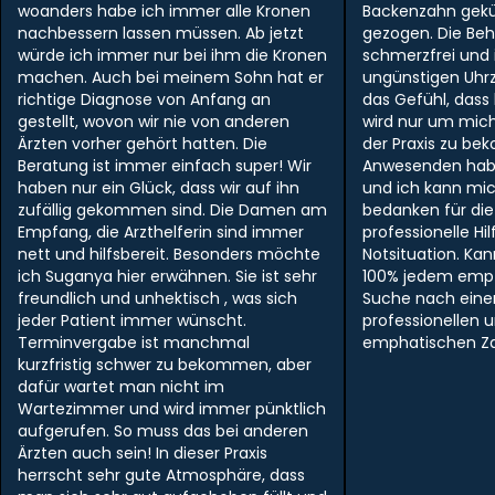
woanders habe ich immer alle Kronen
Backenzahn gek
nachbessern lassen müssen. Ab jetzt
gezogen. Die Be
würde ich immer nur bei ihm die Kronen
schmerzfrei und i
machen. Auch bei meinem Sohn hat er
ungünstigen Uhr
richtige Diagnose von Anfang an
das Gefühl, dass
gestellt, wovon wir nie von anderen
wird nur um mich
Ärzten vorher gehört hatten. Die
der Praxis zu be
Beratung ist immer einfach super! Wir
Anwesenden hab
haben nur ein Glück, dass wir auf ihn
und ich kann mi
zufällig gekommen sind. Die Damen am
bedanken für die
Empfang, die Arzthelferin sind immer
professionelle Hil
nett und hilfsbereit. Besonders möchte
Notsituation. Ka
ich Suganya hier erwähnen. Sie ist sehr
100% jedem empf
freundlich und unhektisch , was sich
Suche nach ein
jeder Patient immer wünscht.
professionellen 
Terminvergabe ist manchmal
emphatischen Zah
kurzfristig schwer zu bekommen, aber
dafür wartet man nicht im
Wartezimmer und wird immer pünktlich
aufgerufen. So muss das bei anderen
Ärzten auch sein! In dieser Praxis
herrscht sehr gute Atmosphäre, dass