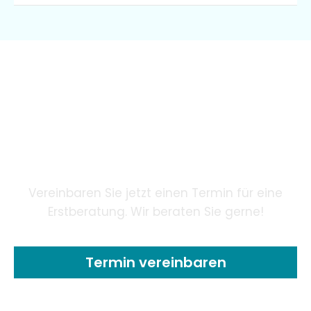
Wir garantieren unseren
Patienten eine innovative
Zahnheilkunde mithilfe
modernster Technologie.
Vereinbaren Sie jetzt einen Termin für eine
Erstberatung. Wir beraten Sie gerne!
Termin vereinbaren