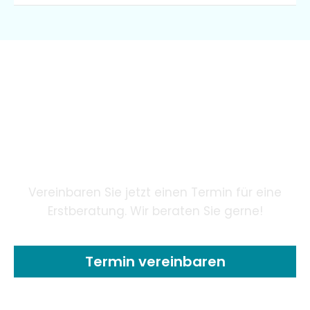
Wir garantieren unseren
Patienten eine innovative
Zahnheilkunde mithilfe
modernster Technologie.
Vereinbaren Sie jetzt einen Termin für eine
Erstberatung. Wir beraten Sie gerne!
Termin vereinbaren