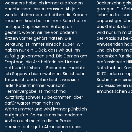
woanders habe ich immer alle Kronen
Backenzahn gek
nachbessern lassen müssen. Ab jetzt
gezogen. Die Be
würde ich immer nur bei ihm die Kronen
schmerzfrei und i
machen. Auch bei meinem Sohn hat er
ungünstigen Uhr
richtige Diagnose von Anfang an
das Gefühl, dass
gestellt, wovon wir nie von anderen
wird nur um mich
Ärzten vorher gehört hatten. Die
der Praxis zu be
Beratung ist immer einfach super! Wir
Anwesenden hab
haben nur ein Glück, dass wir auf ihn
und ich kann mi
zufällig gekommen sind. Die Damen am
bedanken für die
Empfang, die Arzthelferin sind immer
professionelle Hil
nett und hilfsbereit. Besonders möchte
Notsituation. Ka
ich Suganya hier erwähnen. Sie ist sehr
100% jedem empf
freundlich und unhektisch , was sich
Suche nach ein
jeder Patient immer wünscht.
professionellen 
Terminvergabe ist manchmal
emphatischen Zah
kurzfristig schwer zu bekommen, aber
dafür wartet man nicht im
Wartezimmer und wird immer pünktlich
aufgerufen. So muss das bei anderen
Ärzten auch sein! In dieser Praxis
herrscht sehr gute Atmosphäre, dass