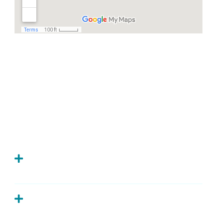
Häufige Fragen
Ich habe Zahnschmerzen, was kann ich
tun?
Wie oft sollte man zur Kontrolle zum
Zahnarzt?