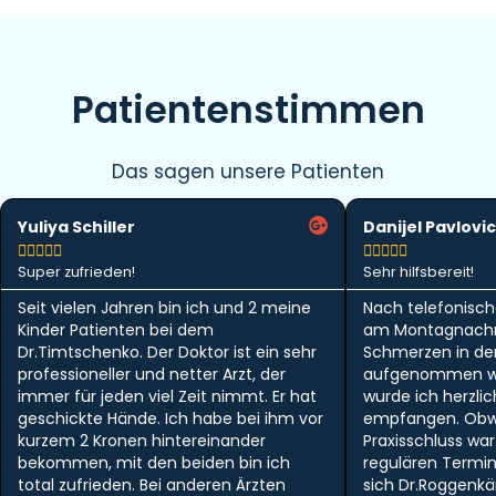
Patientenstimmen
Das sagen unsere Patienten
Yuliya Schiller
Danijel Pavlovic










Super zufrieden!
Sehr hilfsbereit!
Seit vielen Jahren bin ich und 2 meine
Nach telefonisch
Kinder Patienten bei dem
am Montagnachm
Dr.Timtschenko. Der Doktor ist ein sehr
Schmerzen in der 
professioneller und netter Arzt, der
aufgenommen w
immer für jeden viel Zeit nimmt. Er hat
wurde ich herzlic
geschickte Hände. Ich habe bei ihm vor
empfangen. Obwo
kurzem 2 Kronen hintereinander
Praxisschluss wa
bekommen, mit den beiden bin ich
regulären Termi
total zufrieden. Bei anderen Ärzten
sich Dr.Roggen