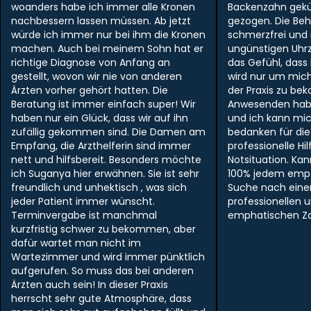
woanders habe ich immer alle Kronen
Backenzahn gek
nachbessern lassen müssen. Ab jetzt
gezogen. Die Be
würde ich immer nur bei ihm die Kronen
schmerzfrei und i
machen. Auch bei meinem Sohn hat er
ungünstigen Uhr
richtige Diagnose von Anfang an
das Gefühl, dass
gestellt, wovon wir nie von anderen
wird nur um mich
Ärzten vorher gehört hatten. Die
der Praxis zu be
Beratung ist immer einfach super! Wir
Anwesenden hab
haben nur ein Glück, dass wir auf ihn
und ich kann mi
zufällig gekommen sind. Die Damen am
bedanken für die
Empfang, die Arzthelferin sind immer
professionelle Hil
nett und hilfsbereit. Besonders möchte
Notsituation. Ka
ich Suganya hier erwähnen. Sie ist sehr
100% jedem empf
freundlich und unhektisch , was sich
Suche nach ein
jeder Patient immer wünscht.
professionellen 
Terminvergabe ist manchmal
emphatischen Zah
kurzfristig schwer zu bekommen, aber
dafür wartet man nicht im
Wartezimmer und wird immer pünktlich
aufgerufen. So muss das bei anderen
Ärzten auch sein! In dieser Praxis
herrscht sehr gute Atmosphäre, dass