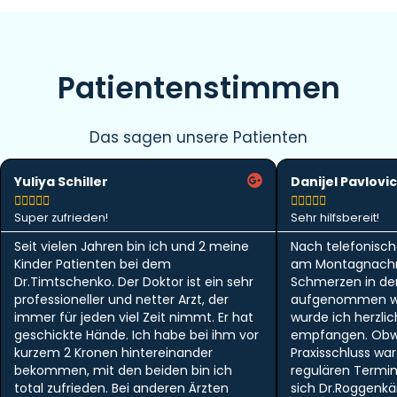
Patientenstimmen
Das sagen unsere Patienten
Yuliya Schiller
Danijel Pavlovic










Super zufrieden!
Sehr hilfsbereit!
Seit vielen Jahren bin ich und 2 meine
Nach telefonisch
Kinder Patienten bei dem
am Montagnachm
Dr.Timtschenko. Der Doktor ist ein sehr
Schmerzen in der 
professioneller und netter Arzt, der
aufgenommen w
immer für jeden viel Zeit nimmt. Er hat
wurde ich herzlic
geschickte Hände. Ich habe bei ihm vor
empfangen. Obwo
kurzem 2 Kronen hintereinander
Praxisschluss wa
bekommen, mit den beiden bin ich
regulären Termi
total zufrieden. Bei anderen Ärzten
sich Dr.Roggen