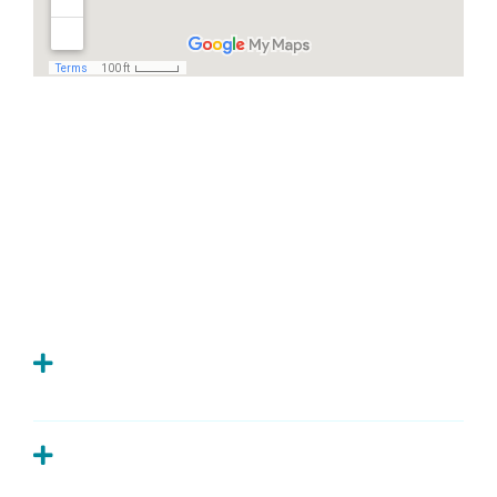
Häufige Fragen
Ich habe Zahnschmerzen, was kann ich
tun?
Wie oft sollte man zur Kontrolle zum
Zahnarzt?