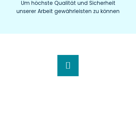
Um höchste Qualität und Sicherheit
unserer Arbeit gewährleisten zu können
Wir haben für Sie geöffnet
Montag
8.00 – 19.00 Uhr
Dienstag
8.00 – 20.00 Uhr
Mittwoch
7.30 – 18.00 Uhr
Donnerstag
7.00 – 20.00 Uhr