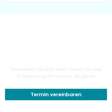
Wir garantieren unseren
Patienten eine innovative
Zahnheilkunde mithilfe
modernster Technologie.
Vereinbaren Sie jetzt einen Termin für eine
Erstberatung. Wir beraten Sie gerne!
Termin vereinbaren