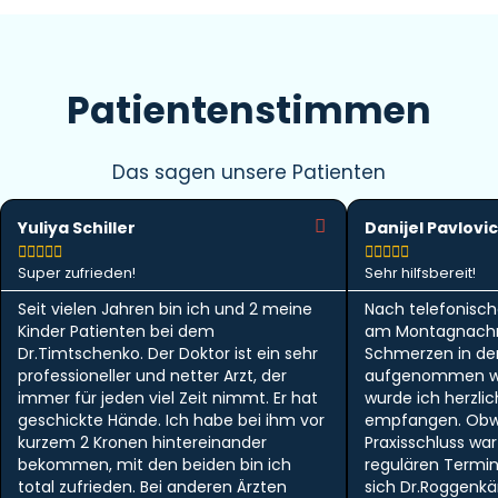
Patientenstimmen
Das sagen unsere Patienten
Yuliya Schiller
Danijel Pavlovic










Super zufrieden!
Sehr hilfsbereit!
Seit vielen Jahren bin ich und 2 meine
Nach telefonisch
Kinder Patienten bei dem
am Montagnachm
Dr.Timtschenko. Der Doktor ist ein sehr
Schmerzen in der 
professioneller und netter Arzt, der
aufgenommen w
immer für jeden viel Zeit nimmt. Er hat
wurde ich herzlic
geschickte Hände. Ich habe bei ihm vor
empfangen. Obwo
kurzem 2 Kronen hintereinander
Praxisschluss wa
bekommen, mit den beiden bin ich
regulären Termi
total zufrieden. Bei anderen Ärzten
sich Dr.Roggen