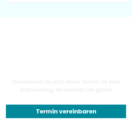
Wir garantieren unseren
Patienten eine innovative
Zahnheilkunde mithilfe
modernster Technologie.
Vereinbaren Sie jetzt einen Termin für eine
Erstberatung. Wir beraten Sie gerne!
Termin vereinbaren