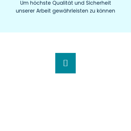
Um höchste Qualität und Sicherheit
unserer Arbeit gewährleisten zu können
Wir haben für Sie geöffnet
Montag
8.00 – 19.00 Uhr
Dienstag
8.00 – 20.00 Uhr
Mittwoch
7.30 – 18.00 Uhr
Donnerstag
7.00 – 20.00 Uhr