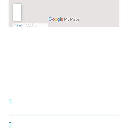
Häufige Fragen
Ich habe Zahnschmerzen, was kann ich
tun?
Wie oft sollte man zur Kontrolle zum