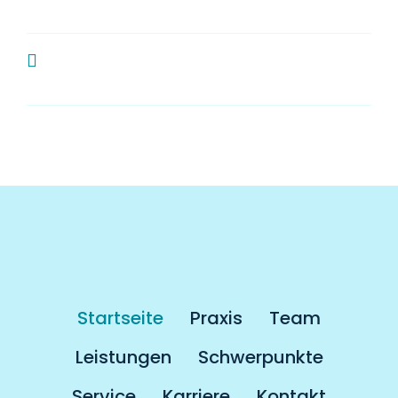
Zahnarzt?
Muss man als Kassenpatient länger
auf einen Termin warten?
Startseite
Praxis
Team
Leistungen
Schwerpunkte
Service
Karriere
Kontakt