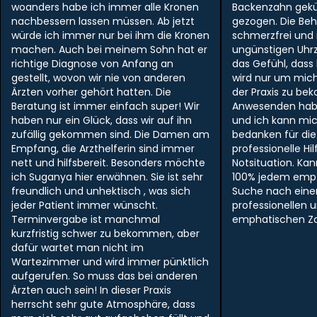
woanders habe ich immer alle Kronen
Backenzahn gek
nachbessern lassen müssen. Ab jetzt
gezogen. Die Be
würde ich immer nur bei ihm die Kronen
schmerzfrei und i
machen. Auch bei meinem Sohn hat er
ungünstigen Uhr
richtige Diagnose von Anfang an
das Gefühl, dass
gestellt, wovon wir nie von anderen
wird nur um mich
Ärzten vorher gehört hatten. Die
der Praxis zu be
Beratung ist immer einfach super! Wir
Anwesenden hab
haben nur ein Glück, dass wir auf ihn
und ich kann mi
zufällig gekommen sind. Die Damen am
bedanken für die
Empfang, die Arzthelferin sind immer
professionelle Hil
nett und hilfsbereit. Besonders möchte
Notsituation. Ka
ich Suganya hier erwähnen. Sie ist sehr
100% jedem empf
freundlich und unhektisch , was sich
Suche nach ein
jeder Patient immer wünscht.
professionellen 
Terminvergabe ist manchmal
emphatischen Zah
kurzfristig schwer zu bekommen, aber
dafür wartet man nicht im
Wartezimmer und wird immer pünktlich
aufgerufen. So muss das bei anderen
Ärzten auch sein! In dieser Praxis
herrscht sehr gute Atmosphäre, dass