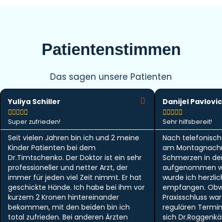
Patientenstimmen
Das sagen unsere Patienten
Yuliya Schiller
Danijel Pavlovic










Super zufrieden!
Sehr hilfsbereit!
Seit vielen Jahren bin ich und 2 meine
Nach telefonisch
Kinder Patienten bei dem
am Montagnachm
Dr.Timtschenko. Der Doktor ist ein sehr
Schmerzen in der 
professioneller und netter Arzt, der
aufgenommen w
immer für jeden viel Zeit nimmt. Er hat
wurde ich herzlic
geschickte Hände. Ich habe bei ihm vor
empfangen. Obwo
kurzem 2 Kronen hintereinander
Praxisschluss wa
bekommen, mit den beiden bin ich
regulären Termi
total zufrieden. Bei anderen Ärzten
sich Dr.Roggen