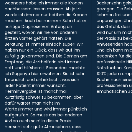
woanders habe ich immer alle Kronen
Backenzahn gek
nachbessern lassen müssen. Ab jetzt
gezogen. Die Be
würde ich immer nur bei ihm die Kronen
schmerzfrei und i
machen. Auch bei meinem Sohn hat er
ungünstigen Uhr
richtige Diagnose von Anfang an
das Gefühl, dass
gestellt, wovon wir nie von anderen
wird nur um mich
Ärzten vorher gehört hatten. Die
der Praxis zu be
Beratung ist immer einfach super! Wir
Anwesenden hab
haben nur ein Glück, dass wir auf ihn
und ich kann mi
zufällig gekommen sind. Die Damen am
bedanken für die
Empfang, die Arzthelferin sind immer
professionelle Hil
nett und hilfsbereit. Besonders möchte
Notsituation. Ka
ich Suganya hier erwähnen. Sie ist sehr
100% jedem empf
freundlich und unhektisch , was sich
Suche nach ein
jeder Patient immer wünscht.
professionellen 
Terminvergabe ist manchmal
emphatischen Zah
kurzfristig schwer zu bekommen, aber
dafür wartet man nicht im
Wartezimmer und wird immer pünktlich
aufgerufen. So muss das bei anderen
Ärzten auch sein! In dieser Praxis
herrscht sehr gute Atmosphäre, dass