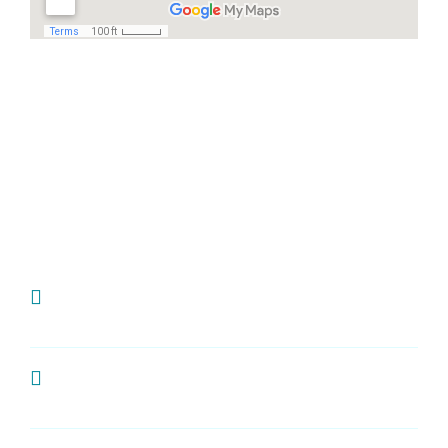
Häufige Fragen
Ich habe Zahnschmerzen, was kann ich
tun?
Wie oft sollte man zur Kontrolle zum
Zahnarzt?