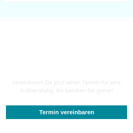
Wir garantieren unseren
Patienten eine innovative
Zahnheilkunde mithilfe
modernster Technologie.
Vereinbaren Sie jetzt einen Termin für eine
Erstberatung. Wir beraten Sie gerne!
Termin vereinbaren