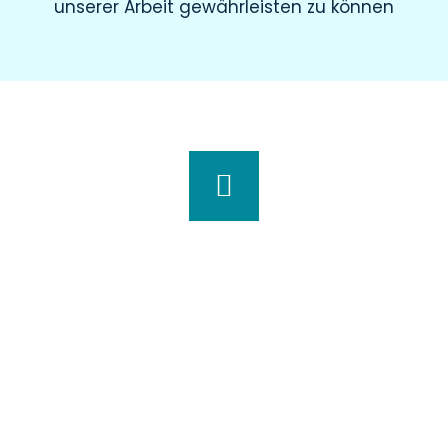
unserer Arbeit gewährleisten zu können
Wir haben für Sie geöffnet
Montag
8.00 – 19.00 Uhr
Dienstag
8.00 – 20.00 Uhr
Mittwoch
7.30 – 18.00 Uhr
Donnerstag
7.00 – 20.00 Uhr
Freitag
7.30 – 15.00 Uhr