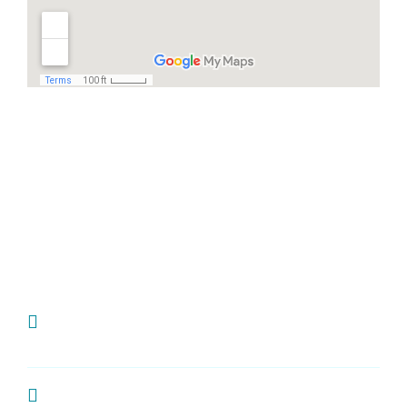
Häufige Fragen
Ich habe Zahnschmerzen, was kann ich
tun?
Wie oft sollte man zur Kontrolle zum