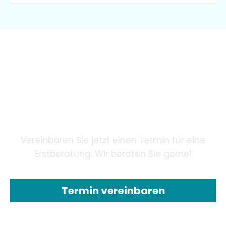
Wir garantieren unseren
Patienten eine innovative
Zahnheilkunde mithilfe
modernster Technologie.
Vereinbaren Sie jetzt einen Termin für eine
Erstberatung. Wir beraten Sie gerne!
Termin vereinbaren