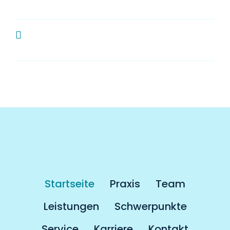
Zahnarzt?
Muss man als Kassenpatient länger
auf einen Termin warten?
Startseite
Praxis
Team
Leistungen
Schwerpunkte
Service
Karriere
Kontakt