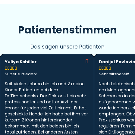
Patientenstimmen
Das sagen unsere Patienten
Yuliya Schiller
Danijel Pavlovic










Super zufrieden!
Sehr hilfsbereit!
Seit vielen Jahren bin ich und 2 meine
Nach telefonisch
Kinder Patienten bei dem
am Montagnachm
Dr.Timtschenko. Der Doktor ist ein sehr
Schmerzen in der 
professioneller und netter Arzt, der
aufgenommen w
immer für jeden viel Zeit nimmt. Er hat
wurde ich herzlic
geschickte Hände. Ich habe bei ihm vor
empfangen. Obwo
kurzem 2 Kronen hintereinander
Praxisschluss wa
bekommen, mit den beiden bin ich
regulären Termi
total zufrieden. Bei anderen Ärzten
sich Dr.Roggen