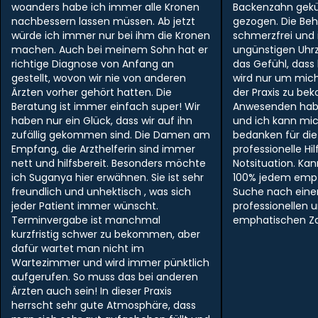
woanders habe ich immer alle Kronen
Backenzahn gek
nachbessern lassen müssen. Ab jetzt
gezogen. Die Be
würde ich immer nur bei ihm die Kronen
schmerzfrei und i
machen. Auch bei meinem Sohn hat er
ungünstigen Uhr
richtige Diagnose von Anfang an
das Gefühl, dass
gestellt, wovon wir nie von anderen
wird nur um mich
Ärzten vorher gehört hatten. Die
der Praxis zu be
Beratung ist immer einfach super! Wir
Anwesenden hab
haben nur ein Glück, dass wir auf ihn
und ich kann mi
zufällig gekommen sind. Die Damen am
bedanken für die
Empfang, die Arzthelferin sind immer
professionelle Hil
nett und hilfsbereit. Besonders möchte
Notsituation. Ka
ich Suganya hier erwähnen. Sie ist sehr
100% jedem empf
freundlich und unhektisch , was sich
Suche nach ein
jeder Patient immer wünscht.
professionellen 
Terminvergabe ist manchmal
emphatischen Zah
kurzfristig schwer zu bekommen, aber
dafür wartet man nicht im
Wartezimmer und wird immer pünktlich
aufgerufen. So muss das bei anderen
Ärzten auch sein! In dieser Praxis
herrscht sehr gute Atmosphäre, dass