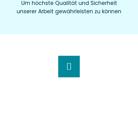
Um höchste Qualität und Sicherheit
unserer Arbeit gewährleisten zu können
Wir haben für Sie geöffnet
Montag
8.00 – 19.00 Uhr
Dienstag
8.00 – 20.00 Uhr
Mittwoch
7.30 – 18.00 Uhr
Donnerstag
7.00 – 20.00 Uhr