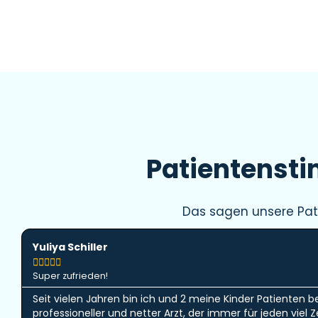
Patientenst
Das sagen unsere Pat
Yuliya Schiller





Super zufrieden!
Seit vielen Jahren bin ich und 2 meine Kinder Patienten b
professioneller und netter Arzt, der immer für jeden viel