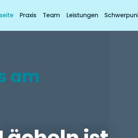
seite
Praxis
Team
Leistungen
Schwerpun
is am
Lächeln ist