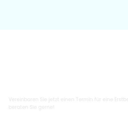
Wir garantieren unseren Patie
innovative Zahnheilkunde mith
modernster Technologie.
Vereinbaren Sie jetzt einen Termin für eine Erstb
beraten Sie gerne!