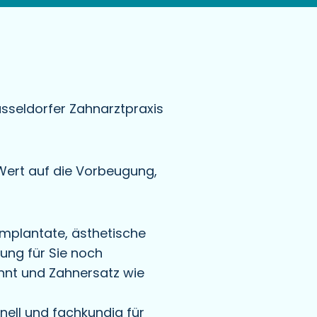
sseldorfer Zahnarztpraxis
 Wert auf die Vorbeugung,
Implantate, ästhetische
lung für Sie noch
nnt und Zahnersatz wie
nell und fachkundig für