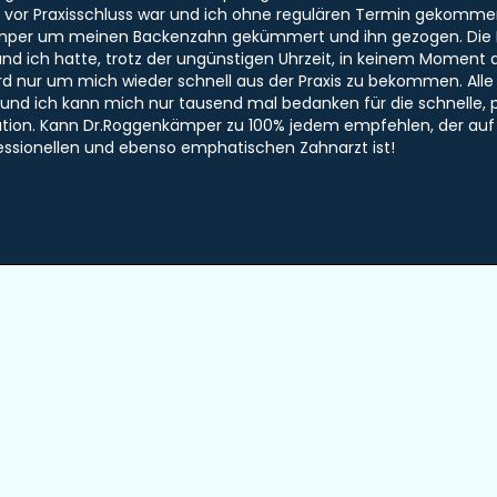
 vor Praxisschluss war und ich ohne regulären Termin gekommen
mper um meinen Backenzahn gekümmert und ihn gezogen. Die 
nd ich hatte, trotz der ungünstigen Uhrzeit, in keinem Moment 
ird nur um mich wieder schnell aus der Praxis zu bekommen. Al
nd ich kann mich nur tausend mal bedanken für die schnelle, pro
uation. Kann Dr.Roggenkämper zu 100% jedem empfehlen, der au
essionellen und ebenso emphatischen Zahnarzt ist!