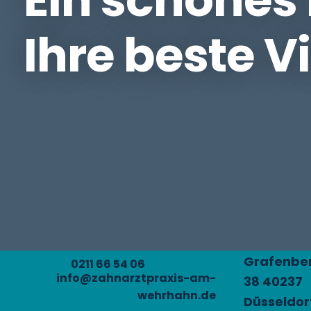
Ihre beste V
Grafenber
0211 66 54 06
info@zahnarztpraxis-am-
38 40237
wehrhahn.de
Düsseldor