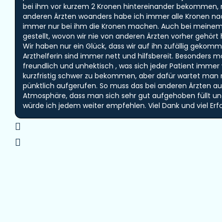
bei ihm vor kurzem 2 Kronen hintereinander bekommen, mi
anderen Ärzten woanders habe ich immer alle Kronen nac
immer nur bei ihm die Kronen machen. Auch bei meinem 
gestellt, wovon wir nie von anderen Ärzten vorher gehört
Wir haben nur ein Glück, dass wir auf ihn zufällig geko
Arzthelferin sind immer nett und hilfsbereit. Besonders m
freundlich und unhektisch , was sich jeder Patient imm
kurzfristig schwer zu bekommen, aber dafür wartet man
pünktlich aufgerufen. So muss das bei anderen Ärzten auch
Atmosphäre, dass man sich sehr gut aufgehoben füllt u
würde ich jedem weiter empfehlen. Viel Dank und viel 