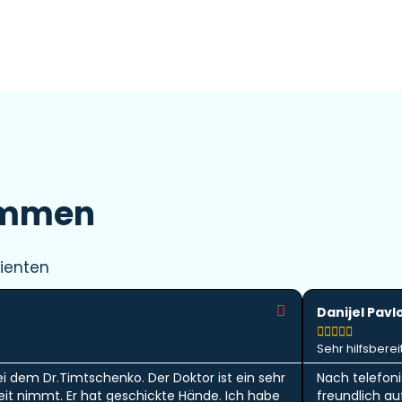
immen
ienten
Danijel Pavl





Sehr hilfsbereit
ei dem Dr.Timtschenko. Der Doktor ist ein sehr
Nach telefon
 Zeit nimmt. Er hat geschickte Hände. Ich habe
freundlich a