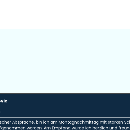
ovic
!
ischer Absprache, bin ich am Montagnachmittag mit starken Sch
ufgenommen worden. Am Empfang wurde ich herzlich und freu