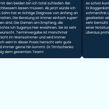
t den beiden bin ich total zufrieden. Bei
es schon kurz
hbessern lassen müssen. Ab jetzt würde ich
Dr.Roggenkä
Sohn hat er richtige Diagnose von Anfang an
schmerzfrei u
 hatten. Die Beratung ist immer einfach super!
gearbeitet w
mmen sind. Die Damen am Empfang, die
sehr bemüht u
öchte ich Suganya hier erwähnen. Sie ist sehr
einer Notsit
er wünscht. Terminvergabe ist manchmal
überaus prof
 nicht im Wartezimmer und wird immer
 sein! In dieser Praxis herrscht sehr gute
nd immer gerne hin kommt. Dr.Timtschenko
Erfolg dem gesamten Team!