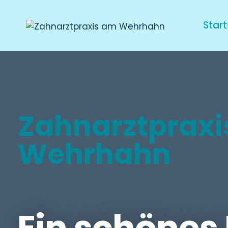
Start
Zahnarztprax
Wehrhahn
Ein schönes 