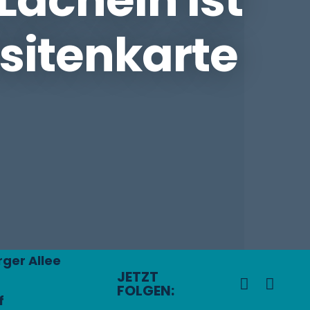
isitenkarte
ger Allee
JETZT
FOLGEN:
f