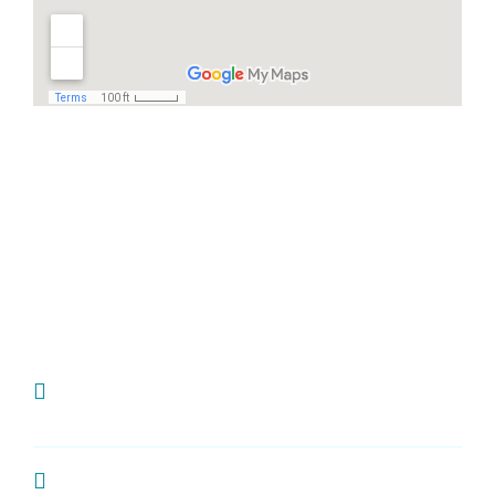
Häufige Fragen
Ich habe Zahnschmerzen, was kann ich
tun?
Wie oft sollte man zur Kontrolle zum