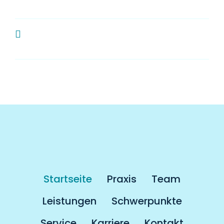
Zahnarzt?
Muss man als Kassenpatient länger
auf einen Termin warten?
Startseite
Praxis
Team
Leistungen
Schwerpunkte
Service
Karriere
Kontakt