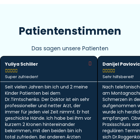
Patientenstimmen
Das sagen unsere Patienten
Yuliya Schiller
Danijel Pavlovic










Super zufrieden!
Sehr hilfsbereit!
Seit vielen Jahren bin ich und 2 meine
Nach telefonisch
Kinder Patienten bei dem
am Montagnachm
Dr.Timtschenko. Der Doktor ist ein sehr
Schmerzen in der 
professioneller und netter Arzt, der
aufgenommen w
immer für jeden viel Zeit nimmt. Er hat
wurde ich herzlic
geschickte Hände. Ich habe bei ihm vor
empfangen. Obwo
kurzem 2 Kronen hintereinander
Praxisschluss wa
bekommen, mit den beiden bin ich
regulären Termi
total zufrieden. Bei anderen Ärzten
sich Dr.Roggen