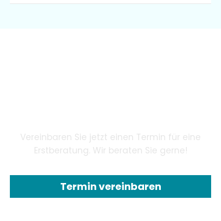
Wir garantieren unseren
Patienten eine innovative
Zahnheilkunde mithilfe
modernster Technologie.
Vereinbaren Sie jetzt einen Termin für eine
Erstberatung. Wir beraten Sie gerne!
Termin vereinbaren