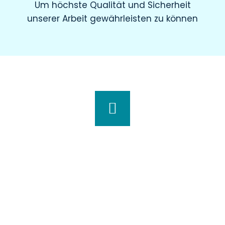
Um höchste Qualität und Sicherheit
unserer Arbeit gewährleisten zu können
Wir haben für Sie geöffnet
Montag
8.00 – 19.00 Uhr
Dienstag
8.00 – 20.00 Uhr
Mittwoch
7.30 – 18.00 Uhr
Donnerstag
7.00 – 20.00 Uhr