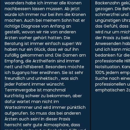
woanders habe ich immer alle Kronen
Backenzahn gek
nachbessern lassen müssen. Ab jetzt
gezogen. Die Be
würde ich immer nur bei ihm die Kronen
schmerzfrei und i
machen. Auch bei meinem Sohn hat er
ungünstigen Uhr
richtige Diagnose von Anfang an
das Gefühl, dass
gestellt, wovon wir nie von anderen
wird nur um mich
Ärzten vorher gehört hatten. Die
der Praxis zu be
Beratung ist immer einfach super! Wir
Anwesenden hab
haben nur ein Glück, dass wir auf ihn
und ich kann mi
zufällig gekommen sind. Die Damen am
bedanken für die
Empfang, die Arzthelferin sind immer
professionelle Hil
nett und hilfsbereit. Besonders möchte
Notsituation. Ka
ich Suganya hier erwähnen. Sie ist sehr
100% jedem empf
freundlich und unhektisch , was sich
Suche nach ein
jeder Patient immer wünscht.
professionellen 
Terminvergabe ist manchmal
emphatischen Zah
kurzfristig schwer zu bekommen, aber
dafür wartet man nicht im
Wartezimmer und wird immer pünktlich
aufgerufen. So muss das bei anderen
Ärzten auch sein! In dieser Praxis
herrscht sehr gute Atmosphäre, dass