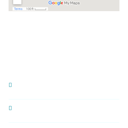
Häufige Fragen
Ich habe Zahnschmerzen, was kann ich
tun?
Wie oft sollte man zur Kontrolle zum
Zahnarzt?