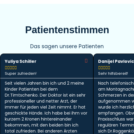
Patientenstimmen
Das sagen unsere Patienten
Yuliya Schiller
Danijel Pavlovic










Super zufrieden!
Sehr hilfsbereit!
Seit vielen Jahren bin ich und 2 meine
Nach telefonisch
Kinder Patienten bei dem
am Montagnachm
Dr.Timtschenko. Der Doktor ist ein sehr
Schmerzen in der 
professioneller und netter Arzt, der
aufgenommen w
immer für jeden viel Zeit nimmt. Er hat
wurde ich herzlic
geschickte Hände. Ich habe bei ihm vor
empfangen. Obwo
kurzem 2 Kronen hintereinander
Praxisschluss wa
bekommen, mit den beiden bin ich
regulären Termi
total zufrieden. Bei anderen Ärzten
sich Dr.Roggen