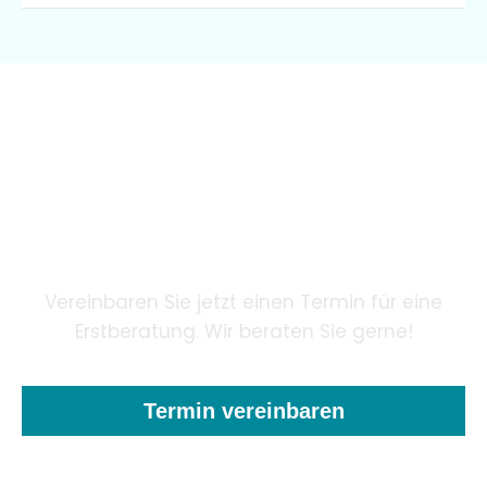
Wir garantieren unseren
Patienten eine innovative
Zahnheilkunde mithilfe
modernster Technologie.
Vereinbaren Sie jetzt einen Termin für eine
Erstberatung. Wir beraten Sie gerne!
Termin vereinbaren