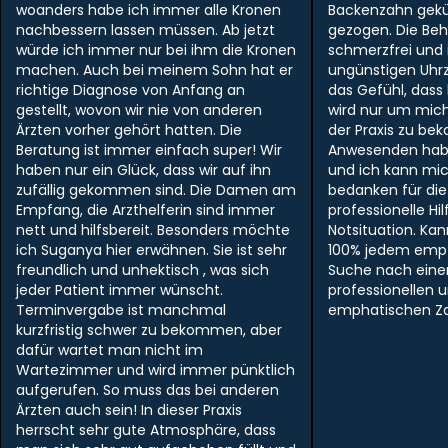
woanders habe ich immer alle Kronen
Backenzahn gek
nachbessern lassen müssen. Ab jetzt
gezogen. Die Be
würde ich immer nur bei ihm die Kronen
schmerzfrei und i
machen. Auch bei meinem Sohn hat er
ungünstigen Uhr
richtige Diagnose von Anfang an
das Gefühl, dass
gestellt, wovon wir nie von anderen
wird nur um mich
Ärzten vorher gehört hatten. Die
der Praxis zu be
Beratung ist immer einfach super! Wir
Anwesenden hab
haben nur ein Glück, dass wir auf ihn
und ich kann mi
zufällig gekommen sind. Die Damen am
bedanken für die
Empfang, die Arzthelferin sind immer
professionelle Hil
nett und hilfsbereit. Besonders möchte
Notsituation. Ka
ich Suganya hier erwähnen. Sie ist sehr
100% jedem empf
freundlich und unhektisch , was sich
Suche nach ein
jeder Patient immer wünscht.
professionellen 
Terminvergabe ist manchmal
emphatischen Zah
kurzfristig schwer zu bekommen, aber
dafür wartet man nicht im
Wartezimmer und wird immer pünktlich
aufgerufen. So muss das bei anderen
Ärzten auch sein! In dieser Praxis
herrscht sehr gute Atmosphäre, dass