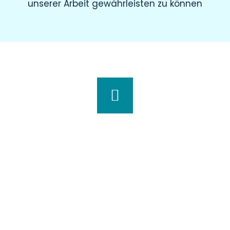
unserer Arbeit gewährleisten zu können
Wir haben für Sie geöffnet
Montag
8.00 – 19.00 Uhr
Dienstag
8.00 – 20.00 Uhr
Mittwoch
7.30 – 18.00 Uhr
Donnerstag
7.00 – 20.00 Uhr
Freitag
7.30 – 15.00 Uhr