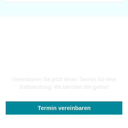
Wir garantieren unseren
Patienten eine innovative
Zahnheilkunde mithilfe
modernster Technologie.
Vereinbaren Sie jetzt einen Termin für eine
Erstberatung. Wir beraten Sie gerne!
Termin vereinbaren