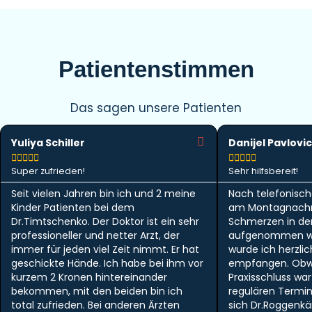
Patientenstimmen
Das sagen unsere Patienten
Yuliya Schiller
Danijel Pavlovic










Super zufrieden!
Sehr hilfsbereit!
Seit vielen Jahren bin ich und 2 meine
Nach telefonisch
Kinder Patienten bei dem
am Montagnachm
Dr.Timtschenko. Der Doktor ist ein sehr
Schmerzen in der 
professioneller und netter Arzt, der
aufgenommen w
immer für jeden viel Zeit nimmt. Er hat
wurde ich herzlic
geschickte Hände. Ich habe bei ihm vor
empfangen. Obwo
kurzem 2 Kronen hintereinander
Praxisschluss wa
bekommen, mit den beiden bin ich
regulären Termi
total zufrieden. Bei anderen Ärzten
sich Dr.Roggen