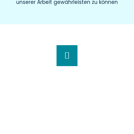
unserer Arbeit gewährleisten zu können
Wir haben für Sie geöffnet
Montag
8.00 – 19.00 Uhr
Dienstag
8.00 – 20.00 Uhr
Mittwoch
7.30 – 18.00 Uhr
Donnerstag
7.00 – 20.00 Uhr
Freitag
7.30 – 15.00 Uhr