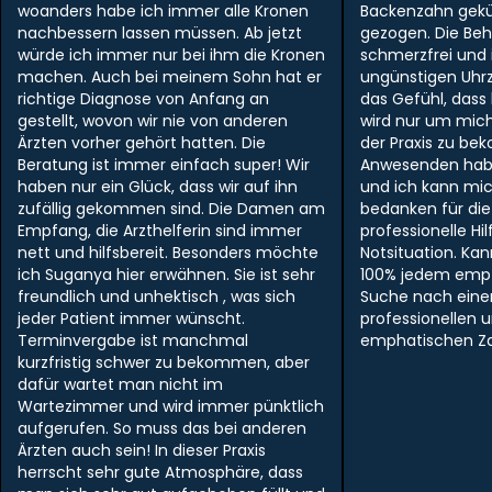
woanders habe ich immer alle Kronen
Backenzahn gek
nachbessern lassen müssen. Ab jetzt
gezogen. Die Be
würde ich immer nur bei ihm die Kronen
schmerzfrei und i
machen. Auch bei meinem Sohn hat er
ungünstigen Uhr
richtige Diagnose von Anfang an
das Gefühl, dass
gestellt, wovon wir nie von anderen
wird nur um mich
Ärzten vorher gehört hatten. Die
der Praxis zu be
Beratung ist immer einfach super! Wir
Anwesenden hab
haben nur ein Glück, dass wir auf ihn
und ich kann mi
zufällig gekommen sind. Die Damen am
bedanken für die
Empfang, die Arzthelferin sind immer
professionelle Hil
nett und hilfsbereit. Besonders möchte
Notsituation. Ka
ich Suganya hier erwähnen. Sie ist sehr
100% jedem empf
freundlich und unhektisch , was sich
Suche nach ein
jeder Patient immer wünscht.
professionellen 
Terminvergabe ist manchmal
emphatischen Zah
kurzfristig schwer zu bekommen, aber
dafür wartet man nicht im
Wartezimmer und wird immer pünktlich
aufgerufen. So muss das bei anderen
Ärzten auch sein! In dieser Praxis
herrscht sehr gute Atmosphäre, dass