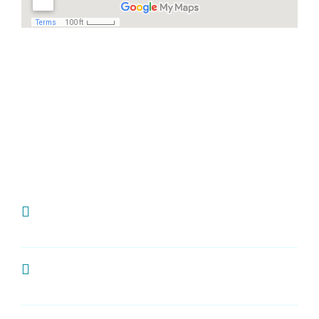
Häufige Fragen
Ich habe Zahnschmerzen, was kann ich
tun?
Wie oft sollte man zur Kontrolle zum
Zahnarzt?