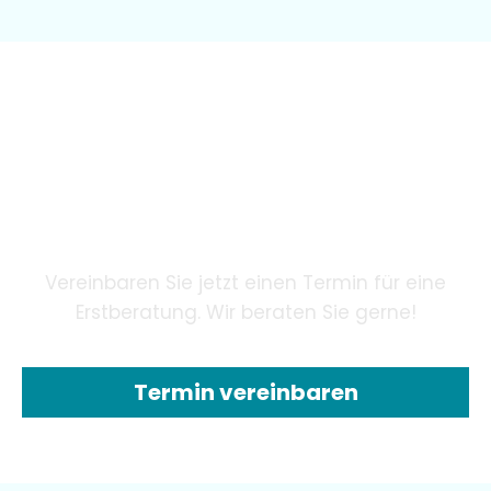
Wir garantieren unseren
Patienten eine innovative
Zahnheilkunde mithilfe
modernster Technologie.
Vereinbaren Sie jetzt einen Termin für eine
Erstberatung. Wir beraten Sie gerne!
Termin vereinbaren