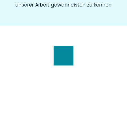
unserer Arbeit gewährleisten zu können
Wir haben für Sie geöffnet
Montag
8.00 – 19.00 Uhr
Dienstag
8.00 – 20.00 Uhr
Mittwoch
7.30 – 18.00 Uhr
Donnerstag
7.00 – 20.00 Uhr
Freitag
7.30 – 15.00 Uhr