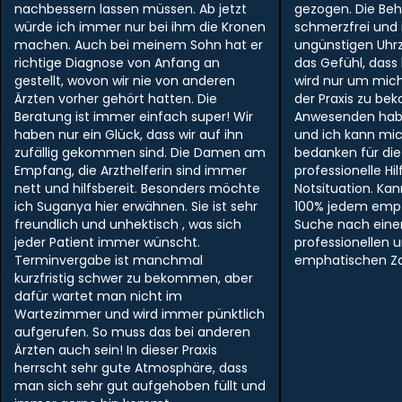
nachbessern lassen müssen. Ab jetzt
gezogen. Die Be
würde ich immer nur bei ihm die Kronen
schmerzfrei und i
machen. Auch bei meinem Sohn hat er
ungünstigen Uhr
richtige Diagnose von Anfang an
das Gefühl, dass
gestellt, wovon wir nie von anderen
wird nur um mich
Ärzten vorher gehört hatten. Die
der Praxis zu be
Beratung ist immer einfach super! Wir
Anwesenden hab
haben nur ein Glück, dass wir auf ihn
und ich kann mi
zufällig gekommen sind. Die Damen am
bedanken für die
Empfang, die Arzthelferin sind immer
professionelle Hil
nett und hilfsbereit. Besonders möchte
Notsituation. Ka
ich Suganya hier erwähnen. Sie ist sehr
100% jedem empf
freundlich und unhektisch , was sich
Suche nach ein
jeder Patient immer wünscht.
professionellen 
Terminvergabe ist manchmal
emphatischen Zah
kurzfristig schwer zu bekommen, aber
dafür wartet man nicht im
Wartezimmer und wird immer pünktlich
aufgerufen. So muss das bei anderen
Ärzten auch sein! In dieser Praxis
herrscht sehr gute Atmosphäre, dass
man sich sehr gut aufgehoben füllt und