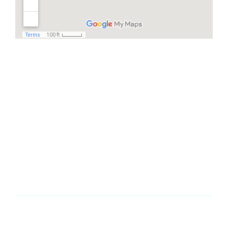
Häufige Fragen
Ich habe Zahnschmerzen, was kann ich
tun?
Wie oft sollte man zur Kontrolle zum
Zahnarzt?