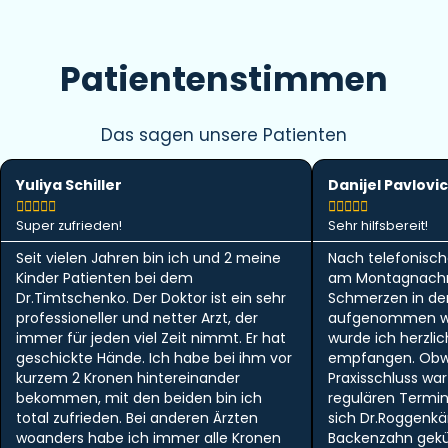
Patientenstimmen
Das sagen unsere Patienten
Yuliya Schiller
Danijel Pavlovic










Super zufrieden!
Sehr hilfsbereit!
Seit vielen Jahren bin ich und 2 meine
Nach telefonisch
Kinder Patienten bei dem
am Montagnachm
Dr.Timtschenko. Der Doktor ist ein sehr
Schmerzen in der 
professioneller und netter Arzt, der
aufgenommen w
immer für jeden viel Zeit nimmt. Er hat
wurde ich herzlic
geschickte Hände. Ich habe bei ihm vor
empfangen. Obwo
kurzem 2 Kronen hintereinander
Praxisschluss wa
bekommen, mit den beiden bin ich
regulären Termi
total zufrieden. Bei anderen Ärzten
sich Dr.Roggen
woanders habe ich immer alle Kronen
Backenzahn gek