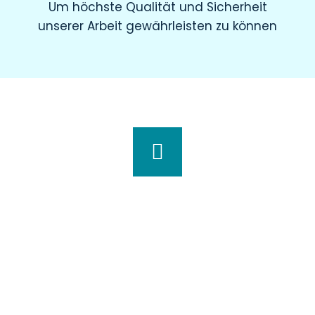
Um höchste Qualität und Sicherheit
unserer Arbeit gewährleisten zu können
Wir haben für Sie geöffnet
Montag
8.00 – 19.00 Uhr
Dienstag
8.00 – 20.00 Uhr
Mittwoch
7.30 – 18.00 Uhr
Donnerstag
7.00 – 20.00 Uhr