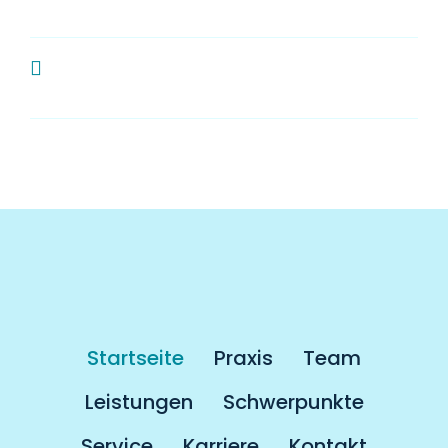
Zahnarzt?
Muss man als Kassenpatient länger
auf einen Termin warten?
Startseite
Praxis
Team
Leistungen
Schwerpunkte
Service
Karriere
Kontakt