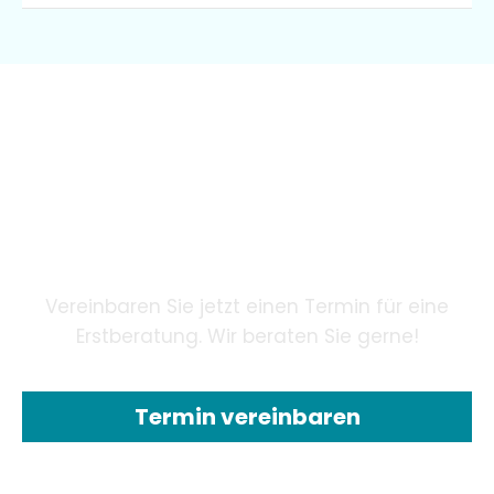
Wir garantieren unseren
Patienten eine innovative
Zahnheilkunde mithilfe
modernster Technologie.
Vereinbaren Sie jetzt einen Termin für eine
Erstberatung. Wir beraten Sie gerne!
Termin vereinbaren