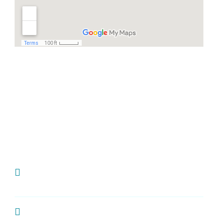
Häufige Fragen
Ich habe Zahnschmerzen, was kann ich
tun?
Wie oft sollte man zur Kontrolle zum