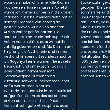
woanders habe ich immer alle Kronen
Backenzahn gek
nachbessern lassen müssen. Ab jetzt
gezogen. Die Be
würde ich immer nur bei ihm die Kronen
schmerzfrei und i
machen. Auch bei meinem Sohn hat er
ungünstigen Uhr
richtige Diagnose von Anfang an
das Gefühl, dass
gestellt, wovon wir nie von anderen
wird nur um mich
Ärzten vorher gehört hatten. Die
der Praxis zu be
Beratung ist immer einfach super! Wir
Anwesenden hab
haben nur ein Glück, dass wir auf ihn
und ich kann mi
zufällig gekommen sind. Die Damen am
bedanken für die
Empfang, die Arzthelferin sind immer
professionelle Hil
nett und hilfsbereit. Besonders möchte
Notsituation. Ka
ich Suganya hier erwähnen. Sie ist sehr
100% jedem empf
freundlich und unhektisch , was sich
Suche nach ein
jeder Patient immer wünscht.
professionellen 
Terminvergabe ist manchmal
emphatischen Zah
kurzfristig schwer zu bekommen, aber
dafür wartet man nicht im
Wartezimmer und wird immer pünktlich
aufgerufen. So muss das bei anderen
Ärzten auch sein! In dieser Praxis
herrscht sehr gute Atmosphäre, dass