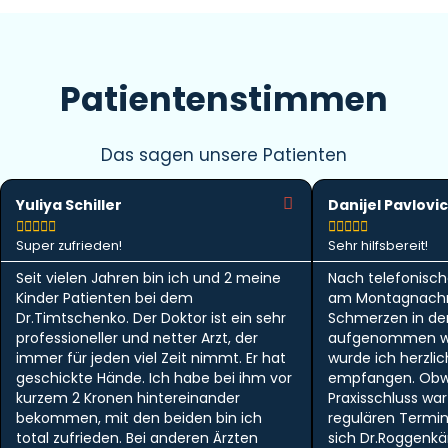
Patientenstimmen
Das sagen unsere Patienten
Yuliya Schiller
Danijel Pavlovic










Super zufrieden!
Sehr hilfsbereit!
Seit vielen Jahren bin ich und 2 meine
Nach telefonisch
Kinder Patienten bei dem
am Montagnachm
Dr.Timtschenko. Der Doktor ist ein sehr
Schmerzen in der 
professioneller und netter Arzt, der
aufgenommen w
immer für jeden viel Zeit nimmt. Er hat
wurde ich herzlic
geschickte Hände. Ich habe bei ihm vor
empfangen. Obwo
kurzem 2 Kronen hintereinander
Praxisschluss wa
bekommen, mit den beiden bin ich
regulären Termi
total zufrieden. Bei anderen Ärzten
sich Dr.Roggen