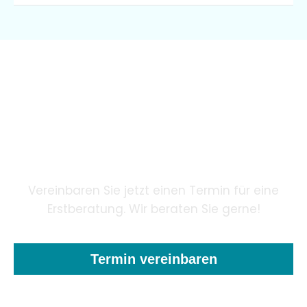
Wir garantieren unseren
Patienten eine innovative
Zahnheilkunde mithilfe
modernster Technologie.
Vereinbaren Sie jetzt einen Termin für eine
Erstberatung. Wir beraten Sie gerne!
Termin vereinbaren