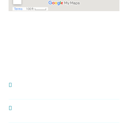
Häufige Fragen
Ich habe Zahnschmerzen, was kann ich
tun?
Wie oft sollte man zur Kontrolle zum
Zahnarzt?