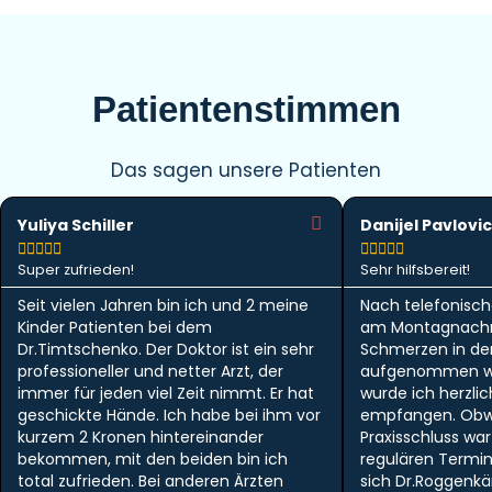
Patientenstimmen
Das sagen unsere Patienten
Yuliya Schiller
Danijel Pavlovic










Super zufrieden!
Sehr hilfsbereit!
Seit vielen Jahren bin ich und 2 meine
Nach telefonisch
Kinder Patienten bei dem
am Montagnachm
Dr.Timtschenko. Der Doktor ist ein sehr
Schmerzen in der 
professioneller und netter Arzt, der
aufgenommen w
immer für jeden viel Zeit nimmt. Er hat
wurde ich herzlic
geschickte Hände. Ich habe bei ihm vor
empfangen. Obwo
kurzem 2 Kronen hintereinander
Praxisschluss wa
bekommen, mit den beiden bin ich
regulären Termi
total zufrieden. Bei anderen Ärzten
sich Dr.Roggen