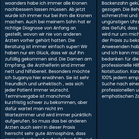
woanders habe ich immer alle Kronen
Backenzahn gek
nachbessern lassen müssen. Ab jetzt
gezogen. Die Be
würde ich immer nur bei ihm die Kronen
schmerzfrei und i
machen. Auch bei meinem Sohn hat er
ungünstigen Uhr
richtige Diagnose von Anfang an
das Gefühl, dass
gestellt, wovon wir nie von anderen
wird nur um mich
Ärzten vorher gehört hatten. Die
der Praxis zu be
Beratung ist immer einfach super! Wir
Anwesenden hab
haben nur ein Glück, dass wir auf ihn
und ich kann mi
zufällig gekommen sind. Die Damen am
bedanken für die
Empfang, die Arzthelferin sind immer
professionelle Hil
nett und hilfsbereit. Besonders möchte
Notsituation. Ka
ich Suganya hier erwähnen. Sie ist sehr
100% jedem empf
freundlich und unhektisch , was sich
Suche nach ein
jeder Patient immer wünscht.
professionellen 
Terminvergabe ist manchmal
emphatischen Zah
kurzfristig schwer zu bekommen, aber
dafür wartet man nicht im
Wartezimmer und wird immer pünktlich
aufgerufen. So muss das bei anderen
Ärzten auch sein! In dieser Praxis
herrscht sehr gute Atmosphäre, dass