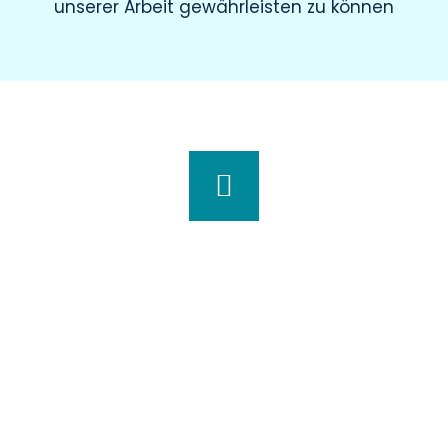
unserer Arbeit gewährleisten zu können
Wir haben für Sie geöffnet
Montag
8.00 – 19.00 Uhr
Dienstag
8.00 – 20.00 Uhr
Mittwoch
7.30 – 18.00 Uhr
Donnerstag
7.00 – 20.00 Uhr
Freitag
7.30 – 15.00 Uhr