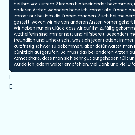
bei ihm vor kurzem 2 Kronen hintereinander bekommen, mi
anderen Ärzten woanders habe ich immer alle Kronen nac
immer nur bei ihm die Kronen machen. Auch bei meinem 
gestellt, wovon wir nie von anderen Ärzten vorher gehört
Wir haben nur ein Glück, dass wir auf ihn zufällig geko
Arzthelferin sind immer nett und hilfsbereit. Besonders m
freundlich und unhektisch , was sich jeder Patient imm
kurzfristig schwer zu bekommen, aber dafür wartet man
pünktlich aufgerufen. So muss das bei anderen Ärzten auch
Atmosphäre, dass man sich sehr gut aufgehoben füllt u
würde ich jedem weiter empfehlen. Viel Dank und viel 