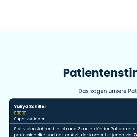
Patientenst
Das sagen unsere Pat
Yuliya Schiller





Super zufrieden!
Seit vielen Jahren bin ich und 2 meine Kinder Patienten b
professioneller und netter Arzt, der immer für jeden viel