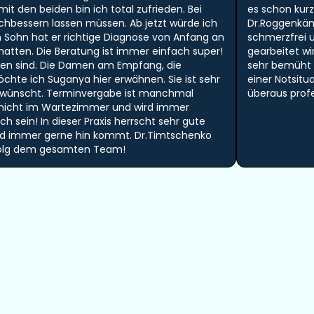
t den beiden bin ich total zufrieden. Bei
es schon kurz
hbessern lassen müssen. Ab jetzt würde ich
Dr.Roggenkä
Sohn hat er richtige Diagnose von Anfang an
schmerzfrei u
 hatten. Die Beratung ist immer einfach super!
gearbeitet w
mmen sind. Die Damen am Empfang, die
sehr bemüht u
öchte ich Suganya hier erwähnen. Sie ist sehr
einer Notsit
er wünscht. Terminvergabe ist manchmal
überaus prof
 nicht im Wartezimmer und wird immer
 sein! In dieser Praxis herrscht sehr gute
nd immer gerne hin kommt. Dr.Timtschenko
Erfolg dem gesamten Team!