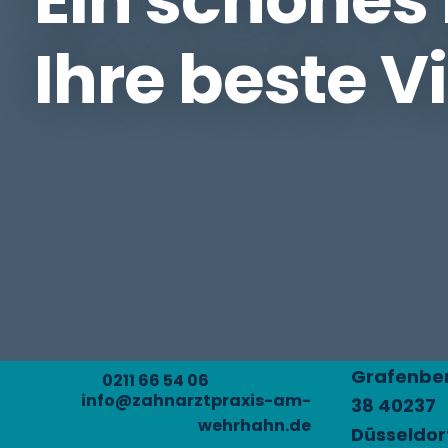
Ihre beste V
Grafenber
0211 66 54 06
info@zahnarztpraxis-am-
38 40237
wehrhahn.de
Düsseldor