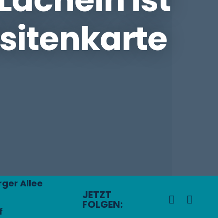
isitenkarte
ger Allee
JETZT
FOLGEN:
f