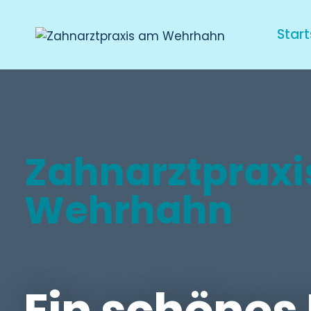
Start
Zahnarztprax
Wehrhahn
Ein schönes 