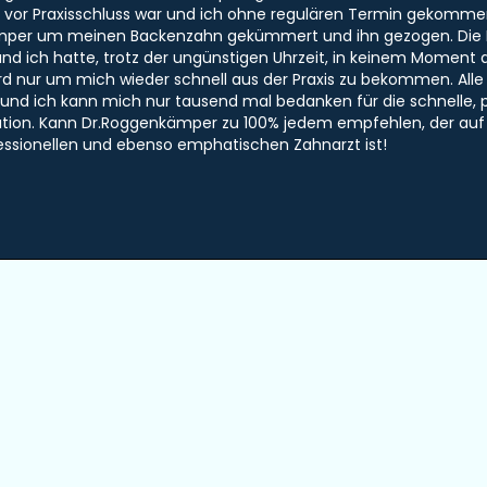
 vor Praxisschluss war und ich ohne regulären Termin gekommen
mper um meinen Backenzahn gekümmert und ihn gezogen. Die 
nd ich hatte, trotz der ungünstigen Uhrzeit, in keinem Moment 
ird nur um mich wieder schnell aus der Praxis zu bekommen. Al
nd ich kann mich nur tausend mal bedanken für die schnelle, pro
uation. Kann Dr.Roggenkämper zu 100% jedem empfehlen, der au
essionellen und ebenso emphatischen Zahnarzt ist!