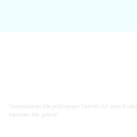
Wir garantieren unseren Patie
innovative Zahnheilkunde mith
modernster Technologie.
Vereinbaren Sie jetzt einen Termin für eine Erstb
beraten Sie gerne!