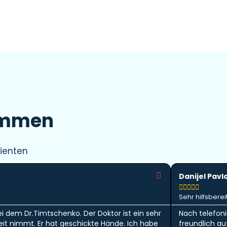
immen
ienten
Danijel Pavl





Sehr hilfsbereit
ei dem Dr.Timtschenko. Der Doktor ist ein sehr
Nach telefon
 Zeit nimmt. Er hat geschickte Hände. Ich habe
freundlich a