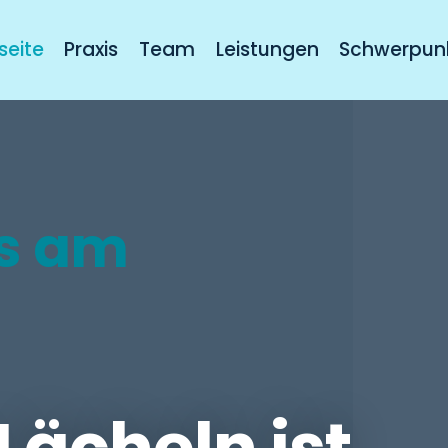
seite
Praxis
Team
Leistungen
Schwerpun
is am
Lächeln ist