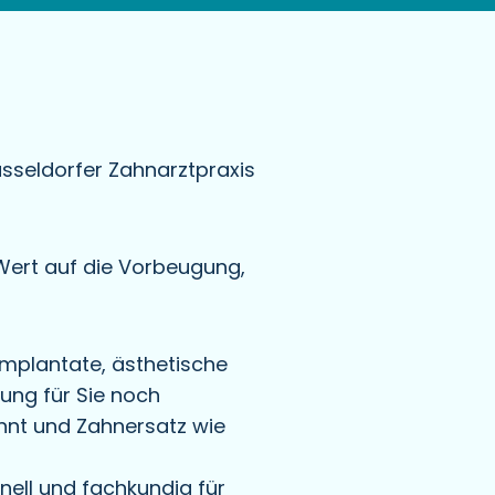
sseldorfer Zahnarztpraxis
 Wert auf die Vorbeugung,
Implantate, ästhetische
lung für Sie noch
nnt und Zahnersatz wie
nell und fachkundig für