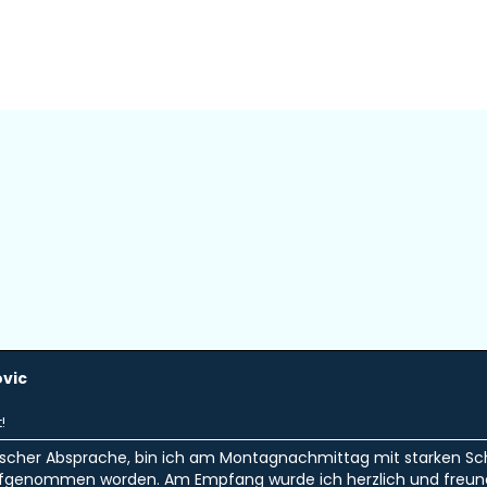
ovic
!
ischer Absprache, bin ich am Montagnachmittag mit starken Sch
ufgenommen worden. Am Empfang wurde ich herzlich und freu