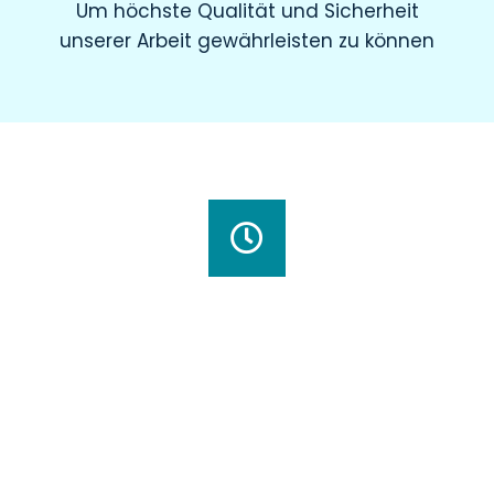
Um höchste Qualität und Sicherheit
unserer Arbeit gewährleisten zu können
Wir haben für Sie geöffnet
Montag
8.00 – 19.00 Uhr
Dienstag
8.00 – 20.00 Uhr
Mittwoch
7.30 – 18.00 Uhr
Donnerstag
7.00 – 20.00 Uhr