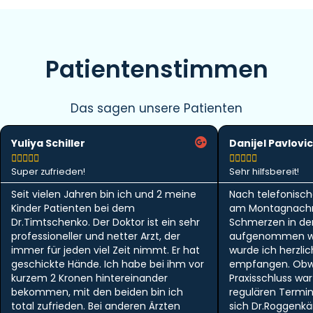
Patientenstimmen
Das sagen unsere Patienten
Yuliya Schiller
Danijel Pavlovic










Super zufrieden!
Sehr hilfsbereit!
Seit vielen Jahren bin ich und 2 meine
Nach telefonisch
Kinder Patienten bei dem
am Montagnachm
Dr.Timtschenko. Der Doktor ist ein sehr
Schmerzen in der 
professioneller und netter Arzt, der
aufgenommen w
immer für jeden viel Zeit nimmt. Er hat
wurde ich herzlic
geschickte Hände. Ich habe bei ihm vor
empfangen. Obwo
kurzem 2 Kronen hintereinander
Praxisschluss wa
bekommen, mit den beiden bin ich
regulären Termi
total zufrieden. Bei anderen Ärzten
sich Dr.Roggen