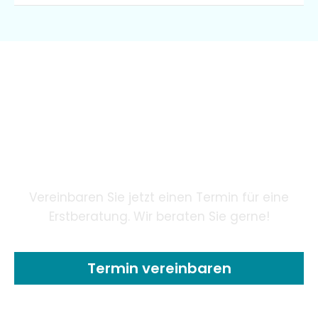
Wir garantieren unseren
Patienten eine innovative
Zahnheilkunde mithilfe
modernster Technologie.
Vereinbaren Sie jetzt einen Termin für eine
Erstberatung. Wir beraten Sie gerne!
Termin vereinbaren