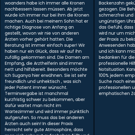
woanders habe ich immer alle Kronen
Backenzahn gek
nachbessern lassen müssen. Ab jetzt
gezogen. Die Be
würde ich immer nur bei ihm die Kronen
schmerzfrei und i
machen. Auch bei meinem Sohn hat er
ungünstigen Uhr
richtige Diagnose von Anfang an
das Gefühl, dass
gestellt, wovon wir nie von anderen
wird nur um mich
Ärzten vorher gehört hatten. Die
der Praxis zu be
Beratung ist immer einfach super! Wir
Anwesenden hab
haben nur ein Glück, dass wir auf ihn
und ich kann mi
zufällig gekommen sind. Die Damen am
bedanken für die
Empfang, die Arzthelferin sind immer
professionelle Hil
nett und hilfsbereit. Besonders möchte
Notsituation. Ka
ich Suganya hier erwähnen. Sie ist sehr
100% jedem empf
freundlich und unhektisch , was sich
Suche nach ein
jeder Patient immer wünscht.
professionellen 
Terminvergabe ist manchmal
emphatischen Zah
kurzfristig schwer zu bekommen, aber
dafür wartet man nicht im
Wartezimmer und wird immer pünktlich
aufgerufen. So muss das bei anderen
Ärzten auch sein! In dieser Praxis
herrscht sehr gute Atmosphäre, dass