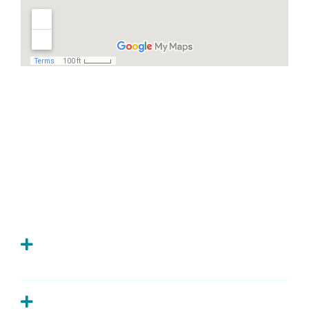
Häufige Fragen
Ich habe Zahnschmerzen, was kann ich
tun?
Wie oft sollte man zur Kontrolle zum