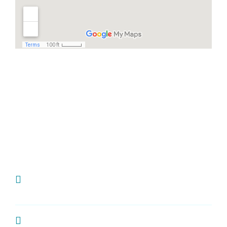
Häufige Fragen
Ich habe Zahnschmerzen, was kann ich
tun?
Wie oft sollte man zur Kontrolle zum