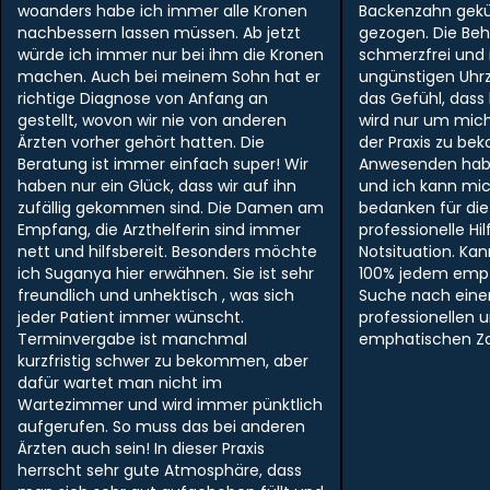
woanders habe ich immer alle Kronen
Backenzahn gek
nachbessern lassen müssen. Ab jetzt
gezogen. Die Be
würde ich immer nur bei ihm die Kronen
schmerzfrei und i
machen. Auch bei meinem Sohn hat er
ungünstigen Uhr
richtige Diagnose von Anfang an
das Gefühl, dass
gestellt, wovon wir nie von anderen
wird nur um mich
Ärzten vorher gehört hatten. Die
der Praxis zu be
Beratung ist immer einfach super! Wir
Anwesenden hab
haben nur ein Glück, dass wir auf ihn
und ich kann mi
zufällig gekommen sind. Die Damen am
bedanken für die
Empfang, die Arzthelferin sind immer
professionelle Hil
nett und hilfsbereit. Besonders möchte
Notsituation. Ka
ich Suganya hier erwähnen. Sie ist sehr
100% jedem empf
freundlich und unhektisch , was sich
Suche nach ein
jeder Patient immer wünscht.
professionellen 
Terminvergabe ist manchmal
emphatischen Zah
kurzfristig schwer zu bekommen, aber
dafür wartet man nicht im
Wartezimmer und wird immer pünktlich
aufgerufen. So muss das bei anderen
Ärzten auch sein! In dieser Praxis
herrscht sehr gute Atmosphäre, dass