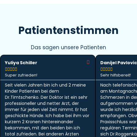
Patientenstimmen
Das sagen unsere Patienten
Yuliya Schiller
Danijel Pavlovic










Super zufrieden!
Sehr hilfsbereit!
Seit vielen Jahren bin ich und 2 meine
Nach telefonisch
Kinder Patienten bei dem
am Montagnachm
Dr.Timtschenko. Der Doktor ist ein sehr
Schmerzen in der 
professioneller und netter Arzt, der
aufgenommen w
immer für jeden viel Zeit nimmt. Er hat
wurde ich herzlic
geschickte Hände. Ich habe bei ihm vor
empfangen. Obwo
kurzem 2 Kronen hintereinander
Praxisschluss wa
bekommen, mit den beiden bin ich
regulären Termi
total zufrieden. Bei anderen Ärzten
sich Dr.Roggen