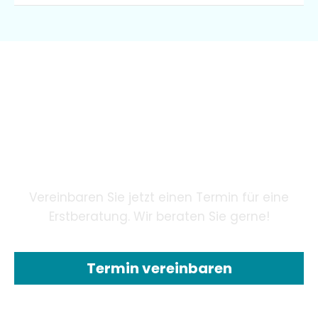
Wir garantieren unseren
Patienten eine innovative
Zahnheilkunde mithilfe
modernster Technologie.
Vereinbaren Sie jetzt einen Termin für eine
Erstberatung. Wir beraten Sie gerne!
Termin vereinbaren