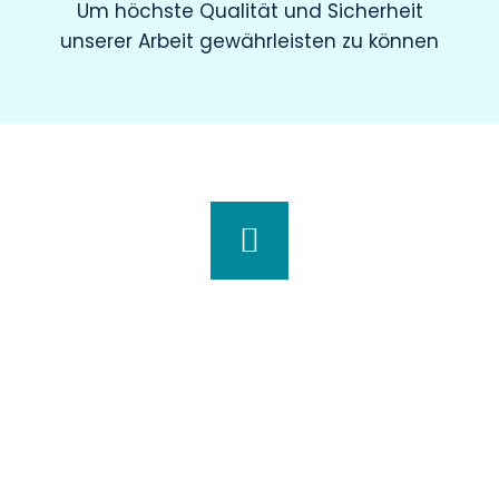
Um höchste Qualität und Sicherheit
unserer Arbeit gewährleisten zu können
Wir haben für Sie geöffnet
Montag
8.00 – 19.00 Uhr
Dienstag
8.00 – 20.00 Uhr
Mittwoch
7.30 – 18.00 Uhr
Donnerstag
7.00 – 20.00 Uhr