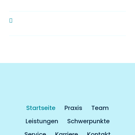
Zahnarzt?
Muss man als Kassenpatient länger
auf einen Termin warten?
Startseite
Praxis
Team
Leistungen
Schwerpunkte
Service
Karriere
Kontakt