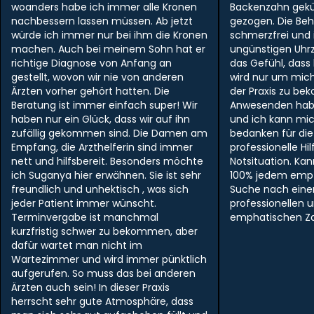
woanders habe ich immer alle Kronen
Backenzahn gek
nachbessern lassen müssen. Ab jetzt
gezogen. Die Be
würde ich immer nur bei ihm die Kronen
schmerzfrei und i
machen. Auch bei meinem Sohn hat er
ungünstigen Uhr
richtige Diagnose von Anfang an
das Gefühl, dass
gestellt, wovon wir nie von anderen
wird nur um mich
Ärzten vorher gehört hatten. Die
der Praxis zu be
Beratung ist immer einfach super! Wir
Anwesenden hab
haben nur ein Glück, dass wir auf ihn
und ich kann mi
zufällig gekommen sind. Die Damen am
bedanken für die
Empfang, die Arzthelferin sind immer
professionelle Hil
nett und hilfsbereit. Besonders möchte
Notsituation. Ka
ich Suganya hier erwähnen. Sie ist sehr
100% jedem empf
freundlich und unhektisch , was sich
Suche nach ein
jeder Patient immer wünscht.
professionellen 
Terminvergabe ist manchmal
emphatischen Zah
kurzfristig schwer zu bekommen, aber
dafür wartet man nicht im
Wartezimmer und wird immer pünktlich
aufgerufen. So muss das bei anderen
Ärzten auch sein! In dieser Praxis
herrscht sehr gute Atmosphäre, dass