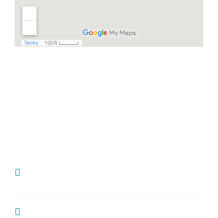
Häufige Fragen
Ich habe Zahnschmerzen, was kann ich
tun?
Wie oft sollte man zur Kontrolle zum