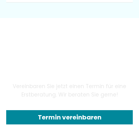
Wir garantieren unseren
Patienten eine innovative
Zahnheilkunde mithilfe
modernster Technologie.
Vereinbaren Sie jetzt einen Termin für eine
Erstberatung. Wir beraten Sie gerne!
Termin vereinbaren