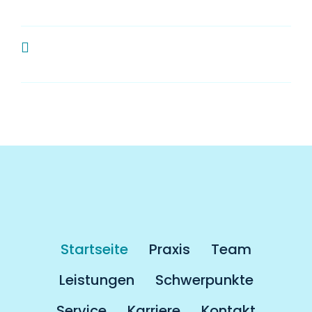
Zahnarzt?
Muss man als Kassenpatient länger
auf einen Termin warten?
Startseite
Praxis
Team
Leistungen
Schwerpunkte
Service
Karriere
Kontakt