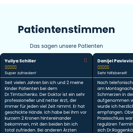
Patientenstimmen
Das sagen unsere Patienten
Yuliya Schiller
Danijel Pavlovic










Super zufrieden!
Sehr hilfsbereit!
Seit vielen Jahren bin ich und 2 meine
Nach telefonisch
Kinder Patienten bei dem
am Montagnachm
Dr.Timtschenko. Der Doktor ist ein sehr
Schmerzen in der 
professioneller und netter Arzt, der
aufgenommen w
immer für jeden viel Zeit nimmt. Er hat
wurde ich herzlic
geschickte Hände. Ich habe bei ihm vor
empfangen. Obwo
kurzem 2 Kronen hintereinander
Praxisschluss wa
bekommen, mit den beiden bin ich
regulären Termi
total zufrieden. Bei anderen Ärzten
sich Dr.Roggen