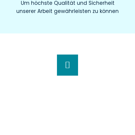
Um höchste Qualität und Sicherheit
unserer Arbeit gewährleisten zu können
Wir haben für Sie geöffnet
Montag
8.00 – 19.00 Uhr
Dienstag
8.00 – 20.00 Uhr
Mittwoch
7.30 – 18.00 Uhr
Donnerstag
7.00 – 20.00 Uhr