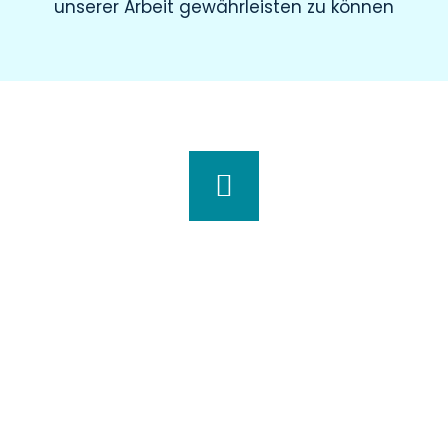
unserer Arbeit gewährleisten zu können
Wir haben für Sie geöffnet
Montag
8.00 – 19.00 Uhr
Dienstag
8.00 – 20.00 Uhr
Mittwoch
7.30 – 18.00 Uhr
Donnerstag
7.00 – 20.00 Uhr
Freitag
7.30 – 15.00 Uhr