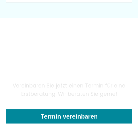
Wir garantieren unseren
Patienten eine innovative
Zahnheilkunde mithilfe
modernster Technologie.
Vereinbaren Sie jetzt einen Termin für eine
Erstberatung. Wir beraten Sie gerne!
Termin vereinbaren