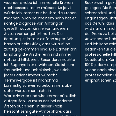
woanders habe ich immer alle Kronen
Backenzahn gek
nachbessern lassen müssen. Ab jetzt
gezogen. Die Be
würde ich immer nur bei ihm die Kronen
schmerzfrei und i
machen. Auch bei meinem Sohn hat er
ungünstigen Uhr
richtige Diagnose von Anfang an
das Gefühl, dass
gestellt, wovon wir nie von anderen
wird nur um mich
Ärzten vorher gehört hatten. Die
der Praxis zu be
Beratung ist immer einfach super! Wir
Anwesenden hab
haben nur ein Glück, dass wir auf ihn
und ich kann mi
zufällig gekommen sind. Die Damen am
bedanken für die
Empfang, die Arzthelferin sind immer
professionelle Hil
nett und hilfsbereit. Besonders möchte
Notsituation. Ka
ich Suganya hier erwähnen. Sie ist sehr
100% jedem empf
freundlich und unhektisch , was sich
Suche nach ein
jeder Patient immer wünscht.
professionellen 
Terminvergabe ist manchmal
emphatischen Zah
kurzfristig schwer zu bekommen, aber
dafür wartet man nicht im
Wartezimmer und wird immer pünktlich
aufgerufen. So muss das bei anderen
Ärzten auch sein! In dieser Praxis
herrscht sehr gute Atmosphäre, dass