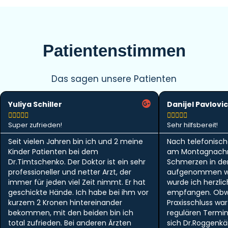
Patientenstimmen
Das sagen unsere Patienten
Yuliya Schiller
Danijel Pavlovic










Super zufrieden!
Sehr hilfsbereit!
Seit vielen Jahren bin ich und 2 meine
Nach telefonisch
Kinder Patienten bei dem
am Montagnachm
Dr.Timtschenko. Der Doktor ist ein sehr
Schmerzen in der 
professioneller und netter Arzt, der
aufgenommen w
immer für jeden viel Zeit nimmt. Er hat
wurde ich herzlic
geschickte Hände. Ich habe bei ihm vor
empfangen. Obwo
kurzem 2 Kronen hintereinander
Praxisschluss wa
bekommen, mit den beiden bin ich
regulären Termi
total zufrieden. Bei anderen Ärzten
sich Dr.Roggen