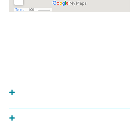
Häufige Fragen
Ich habe Zahnschmerzen, was kann ich
tun?
Wie oft sollte man zur Kontrolle zum
Zahnarzt?