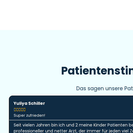
Patientenst
Das sagen unsere Pat
Yuliya Schiller





Super zufrieden!
Seit vielen Jahren bin ich und 2 meine Kinder Patienten b
professioneller und netter Arzt, der immer für jeden viel