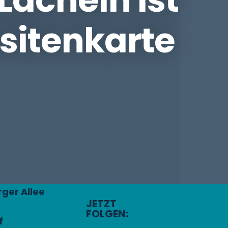
isitenkarte
ger Allee
JETZT
FOLGEN:
f