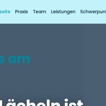
seite
Praxis
Team
Leistungen
Schwerpun
is am
Lächeln ist