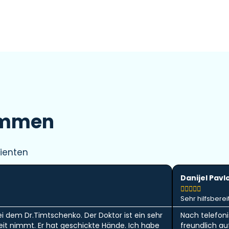
immen
ienten
Danijel Pavl





Sehr hilfsbereit
ei dem Dr.Timtschenko. Der Doktor ist ein sehr
Nach telefon
 Zeit nimmt. Er hat geschickte Hände. Ich habe
freundlich a