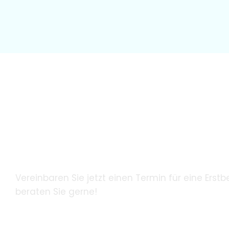
Wir garantieren unseren Patie
innovative Zahnheilkunde mith
modernster Technologie.
Vereinbaren Sie jetzt einen Termin für eine Erstb
beraten Sie gerne!