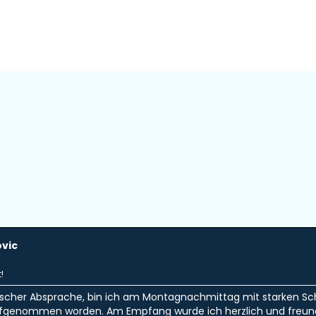
ovic
!
ischer Absprache, bin ich am Montagnachmittag mit starken Sch
ufgenommen worden. Am Empfang wurde ich herzlich und freu