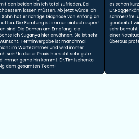
t den beiden bin ich total zufrieden. Bei
es schon kurz
hbessern lassen müssen. Ab jetzt würde ich
Dr.Roggenkä
Sohn hat er richtige Diagnose von Anfang an
schmerzfrei u
 hatten. Die Beratung ist immer einfach super!
gearbeitet w
mmen sind. Die Damen am Empfang, die
sehr bemüht u
öchte ich Suganya hier erwähnen. Sie ist sehr
einer Notsit
er wünscht. Terminvergabe ist manchmal
überaus prof
 nicht im Wartezimmer und wird immer
 sein! In dieser Praxis herrscht sehr gute
nd immer gerne hin kommt. Dr.Timtschenko
Erfolg dem gesamten Team!