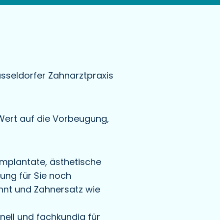
sseldorfer Zahnarztpraxis
 Wert auf die Vorbeugung,
Implantate, ästhetische
lung für Sie noch
nnt und Zahnersatz wie
nell und fachkundig für