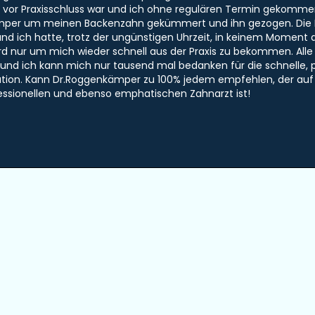
 vor Praxisschluss war und ich ohne regulären Termin gekommen
mper um meinen Backenzahn gekümmert und ihn gezogen. Die 
nd ich hatte, trotz der ungünstigen Uhrzeit, in keinem Moment 
ird nur um mich wieder schnell aus der Praxis zu bekommen. Al
nd ich kann mich nur tausend mal bedanken für die schnelle, pro
uation. Kann Dr.Roggenkämper zu 100% jedem empfehlen, der au
essionellen und ebenso emphatischen Zahnarzt ist!