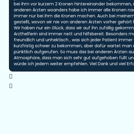
bei ihm vor kurzem 2 Kronen hintereinander bekommen, mi
anderen Ärzten woanders habe ich immer alle Kronen nac
immer nur bei ihm die Kronen machen. Auch bei meinem 
gestellt, wovon wir nie von anderen Ärzten vorher gehört
Wir haben nur ein Glück, dass wir auf ihn zufällig geko
Arzthelferin sind immer nett und hilfsbereit. Besonders m
freundlich und unhektisch , was sich jeder Patient imm
kurzfristig schwer zu bekommen, aber dafür wartet man
pünktlich aufgerufen. So muss das bei anderen Ärzten auch
Atmosphäre, dass man sich sehr gut aufgehoben füllt u
würde ich jedem weiter empfehlen. Viel Dank und viel 