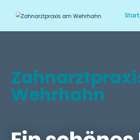
Start
Zahnarztprax
Wehrhahn
Ein schönes 