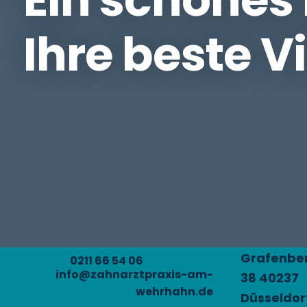
Ihre beste V
Grafenber
0211 66 54 06
info@zahnarztpraxis-am-
38 40237
wehrhahn.de
Düsseldor