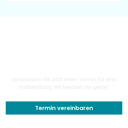
Wir garantieren unseren
Patienten eine innovative
Zahnheilkunde mithilfe
modernster Technologie.
Vereinbaren Sie jetzt einen Termin für eine
Erstberatung. Wir beraten Sie gerne!
Termin vereinbaren