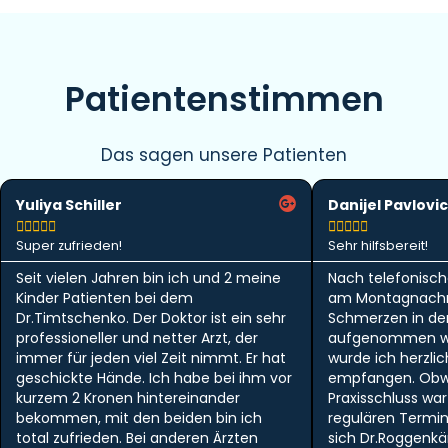
Patientenstimmen
Das sagen unsere Patienten
Yuliya Schiller
Danijel Pavlovic










Super zufrieden!
Sehr hilfsbereit!
Seit vielen Jahren bin ich und 2 meine
Nach telefonisch
Kinder Patienten bei dem
am Montagnachm
Dr.Timtschenko. Der Doktor ist ein sehr
Schmerzen in der 
professioneller und netter Arzt, der
aufgenommen w
immer für jeden viel Zeit nimmt. Er hat
wurde ich herzlic
geschickte Hände. Ich habe bei ihm vor
empfangen. Obwo
kurzem 2 Kronen hintereinander
Praxisschluss wa
bekommen, mit den beiden bin ich
regulären Termi
total zufrieden. Bei anderen Ärzten
sich Dr.Roggen