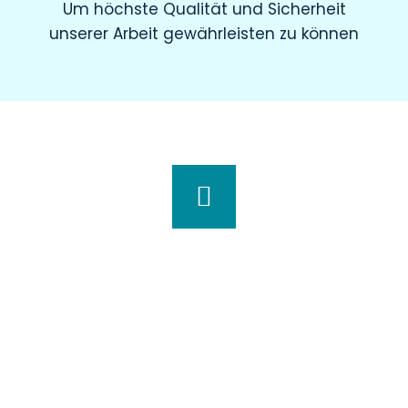
Um höchste Qualität und Sicherheit
unserer Arbeit gewährleisten zu können
Wir haben für Sie geöffnet
Montag
8.00 – 19.00 Uhr
Dienstag
8.00 – 20.00 Uhr
Mittwoch
7.30 – 18.00 Uhr
Donnerstag
7.00 – 20.00 Uhr