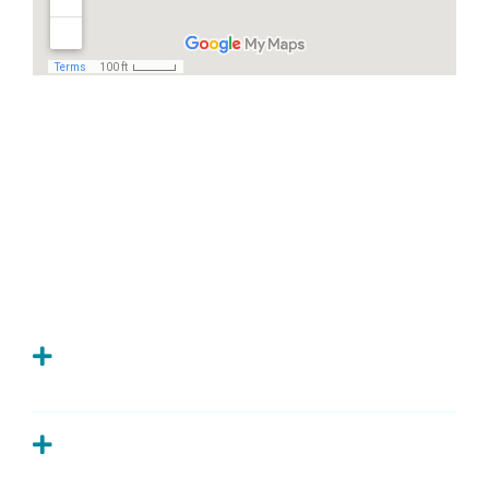
Häufige Fragen
Ich habe Zahnschmerzen, was kann ich
tun?
Wie oft sollte man zur Kontrolle zum
Zahnarzt?