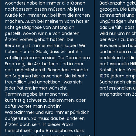
woanders habe ich immer alle Kronen
Backenzahn gek
nachbessern lassen müssen. Ab jetzt
gezogen. Die Be
würde ich immer nur bei ihm die Kronen
schmerzfrei und i
machen. Auch bei meinem Sohn hat er
ungünstigen Uhr
richtige Diagnose von Anfang an
das Gefühl, dass
gestellt, wovon wir nie von anderen
wird nur um mich
Ärzten vorher gehört hatten. Die
der Praxis zu be
Beratung ist immer einfach super! Wir
Anwesenden hab
haben nur ein Glück, dass wir auf ihn
und ich kann mi
zufällig gekommen sind. Die Damen am
bedanken für die
Empfang, die Arzthelferin sind immer
professionelle Hil
nett und hilfsbereit. Besonders möchte
Notsituation. Ka
ich Suganya hier erwähnen. Sie ist sehr
100% jedem empf
freundlich und unhektisch , was sich
Suche nach ein
jeder Patient immer wünscht.
professionellen 
Terminvergabe ist manchmal
emphatischen Zah
kurzfristig schwer zu bekommen, aber
dafür wartet man nicht im
Wartezimmer und wird immer pünktlich
aufgerufen. So muss das bei anderen
Ärzten auch sein! In dieser Praxis
herrscht sehr gute Atmosphäre, dass