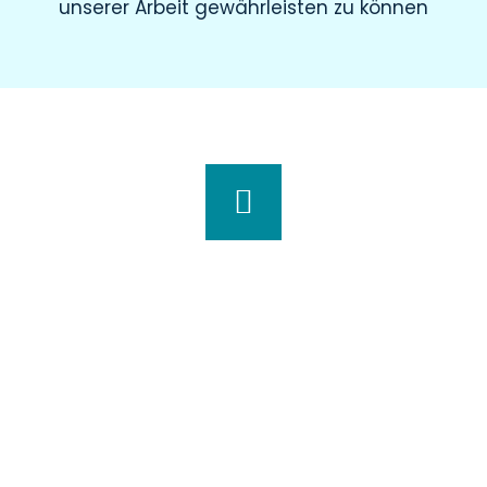
unserer Arbeit gewährleisten zu können
Wir haben für Sie geöffnet
Montag
8.00 – 19.00 Uhr
Dienstag
8.00 – 20.00 Uhr
Mittwoch
7.30 – 18.00 Uhr
Donnerstag
7.00 – 20.00 Uhr
Freitag
7.30 – 15.00 Uhr