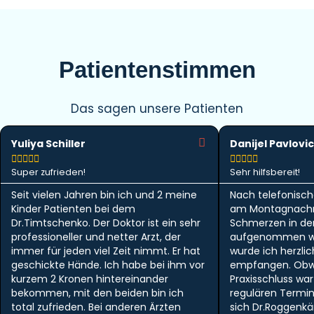
Patientenstimmen
Das sagen unsere Patienten
Yuliya Schiller
Danijel Pavlovic










Super zufrieden!
Sehr hilfsbereit!
Seit vielen Jahren bin ich und 2 meine
Nach telefonisch
Kinder Patienten bei dem
am Montagnachm
Dr.Timtschenko. Der Doktor ist ein sehr
Schmerzen in der 
professioneller und netter Arzt, der
aufgenommen w
immer für jeden viel Zeit nimmt. Er hat
wurde ich herzlic
geschickte Hände. Ich habe bei ihm vor
empfangen. Obwo
kurzem 2 Kronen hintereinander
Praxisschluss wa
bekommen, mit den beiden bin ich
regulären Termi
total zufrieden. Bei anderen Ärzten
sich Dr.Roggen