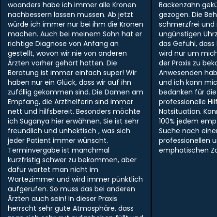
woanders habe ich immer alle Kronen
Backenzahn gek
nachbessern lassen müssen. Ab jetzt
gezogen. Die Be
würde ich immer nur bei ihm die Kronen
schmerzfrei und i
machen. Auch bei meinem Sohn hat er
ungünstigen Uhr
richtige Diagnose von Anfang an
das Gefühl, dass
gestellt, wovon wir nie von anderen
wird nur um mich
Ärzten vorher gehört hatten. Die
der Praxis zu be
Beratung ist immer einfach super! Wir
Anwesenden hab
haben nur ein Glück, dass wir auf ihn
und ich kann mi
zufällig gekommen sind. Die Damen am
bedanken für die
Empfang, die Arzthelferin sind immer
professionelle Hil
nett und hilfsbereit. Besonders möchte
Notsituation. Ka
ich Suganya hier erwähnen. Sie ist sehr
100% jedem empf
freundlich und unhektisch , was sich
Suche nach ein
jeder Patient immer wünscht.
professionellen 
Terminvergabe ist manchmal
emphatischen Zah
kurzfristig schwer zu bekommen, aber
dafür wartet man nicht im
Wartezimmer und wird immer pünktlich
aufgerufen. So muss das bei anderen
Ärzten auch sein! In dieser Praxis
herrscht sehr gute Atmosphäre, dass