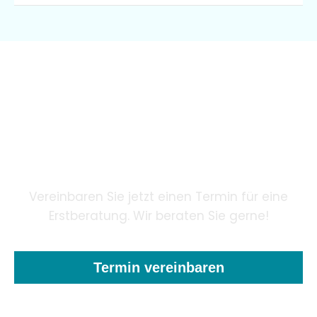
Wir garantieren unseren
Patienten eine innovative
Zahnheilkunde mithilfe
modernster Technologie.
Vereinbaren Sie jetzt einen Termin für eine
Erstberatung. Wir beraten Sie gerne!
Termin vereinbaren