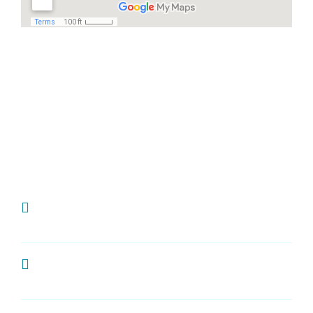
Häufige Fragen
Ich habe Zahnschmerzen, was kann ich
tun?
Wie oft sollte man zur Kontrolle zum
Zahnarzt?